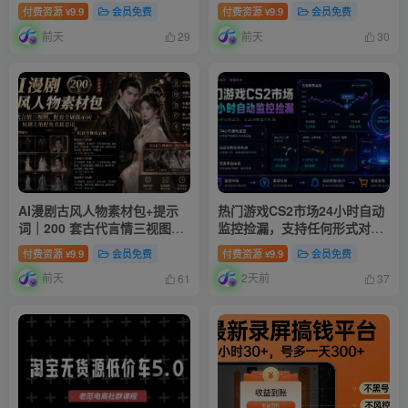
稳健，合规靠谱，可批量放
付费资源
9.9
会员免费
付费资源
9.9
会员免费
¥
¥
大。
前天
前天
29
30
AI漫剧古风人物素材包+提示
热门游戏CS2市场24小时自动
词｜200 套古代言情三视图，
监控捡漏，支持任何形式对数
配套专属提示词短剧主角配角
据进行验证，简单易上手，日
付费资源
9.9
会员免费
付费资源
9.9
会员免费
¥
¥
直接套用
入300+【揭秘】
前天
2天前
61
37