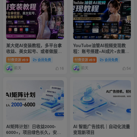
某大佬AI变装教程，多平台拿
YouTube油管AI视频变现教
收益、美女起号、或者做服装
程：账号搭建×AI成片×去重限
带货
流解决方案×YPP变现×AI真人
付费资源
9.9
会员免费
付费资源
9.9
会员免费
¥
¥
生成×人物一致性
前天
前天
16
54
AI矩阵计划！日收益2000-
AI 智能广告挂机｜自动化流量
6000+，项目绿色长久，安全
变现新项目