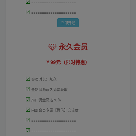
☑
=====================
☑
=====================
立即开通
永久会员
99元（限时特惠）
☑
会员时长：永久
☑
全站资源永久免费获取
☑
推广佣金高达70％
☑
内部会员专属【微信】交流群
☑
=====================
☑
=====================