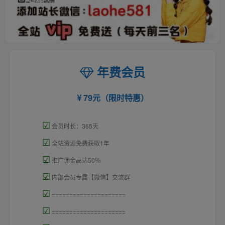
年费会员
79元（限时特惠）
☑
会员时长：365天
☑
全站资源免费获取1年
☑
推广佣金高达50％
☑
内部会员专属【微信】交流群
☑
=====================
☑
=====================