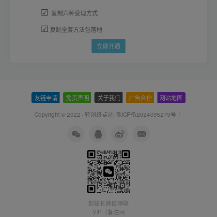
☑
复制六种变现方式
☑
复制全套方法包落地
立即开通
友链申请
-
免责声明
-
关于我们
-
广告合作
-
网站地图
Copyright © 2022 ·
轻创终点站-豫ICP备2024095279号-1
加站长微信领取
VIP（备注网