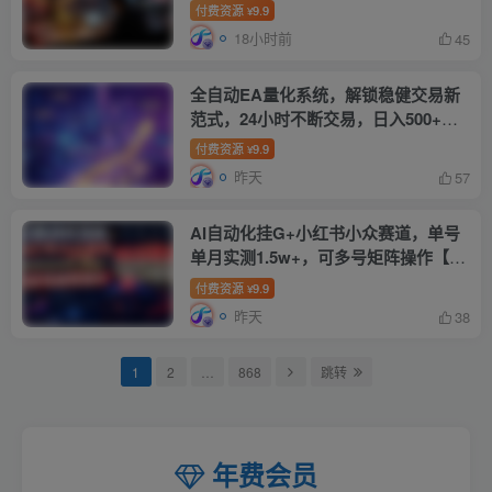
付费资源
9.9
¥
18小时前
45
全自动EA量化系统，解锁稳健交易新
范式，24小时不断交易，日入500+，
当天收益当天到账，无需熬夜盯盘，解
付费资源
9.9
¥
放双手，时间自由【揭秘】
昨天
57
AI自动化挂G+小红书小众赛道，单号
单月实测1.5w+，可多号矩阵操作【揭
秘】
付费资源
9.9
¥
昨天
38
1
2
…
868
跳转
年费会员