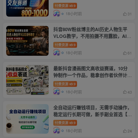
付费资源
9.9
¥
18小时前
31
抖音80W粉丝博主的AI历史人物生平
VLOG教学，不用拍摄不用露脸，AI帮
你搞定，轻松解锁伙伴计划+精选收益
付费资源
9.9
¥
18小时前
61
最新抖音漫画图文高收益赛道，10分
钟制作一个作品，稳拿创作者伙伴计划
收益
付费资源
9.9
¥
18小时前
43
全自动运行賺钱项目，无需手动操作，
稳定运行长期可做，新手副业首选【揭
秘】
付费资源
9.9
¥
18小时前
24