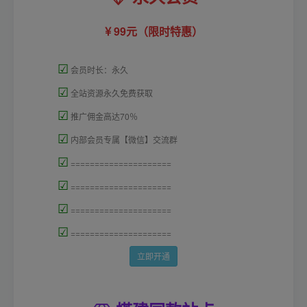
99元（限时特惠）
☑
会员时长：永久
☑
全站资源永久免费获取
☑
推广佣金高达70％
☑
内部会员专属【微信】交流群
☑
=====================
☑
=====================
☑
=====================
☑
=====================
立即开通