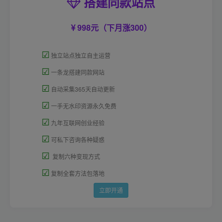
搭建同款站点
998元（下月涨300）
☑
独立站点独立自主运营
☑
一条龙搭建同款网站
☑
自动采集365天自动更新
☑
一手无水印资源永久免费
☑
九年互联网创业经验
☑
可私下咨询各种疑惑
☑
复制六种变现方式
☑
复制全套方法包落地
立即开通