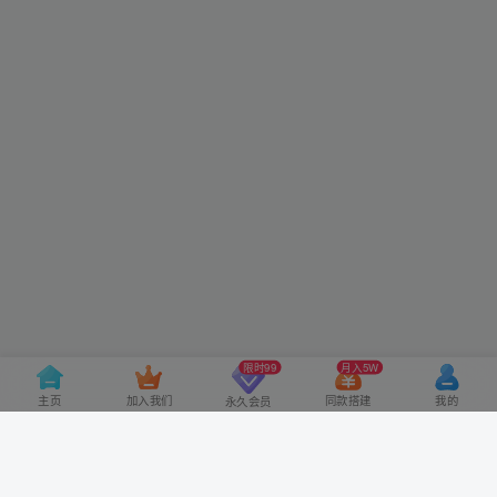
友链申请
-
免责声明
-
关于我们
-
广告合作
-
网站地图
Copyright © 2022 ·
轻创终点站-豫ICP备2024095279号-1
限时99
月入5W
主页
加入我们
同款搭建
我的
永久会员
加站长微信领取
VIP（备注网