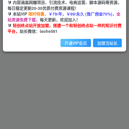
🔰 内容涵盖网赚项目、引流技术、电商运营、脚本源码等资源，
每日稳定更新20-30优质付费资源课程！
推广中心
🔰 本站VIP
限时特惠，
￥79/年，￥99/永久 (推广佣金70%)，
全
0%
0
站资源免费下载，
每天更新，欢迎加入！
🔰
轻创终点站开放加盟，搭建一个和轻创终点站一样的知识付费
比例
累计佣金
平台，
站长微信：laohe581
我的服务
开通VIP会员
加盟当站长
我的订单
官方认证
功能设置
消息通知
个人资料
打赏收款
账户安全
年费会员
79元（限时特惠）