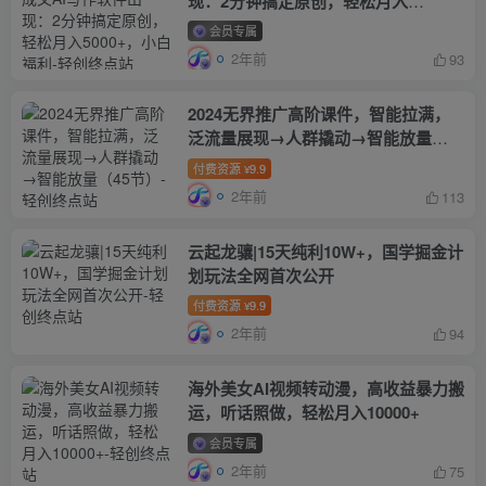
现：2分钟搞定原创，轻松月入
5000+，小白福利
会员专属
2年前
93
2024无界推广高阶课件，智能拉满，
泛流量展现→人群撬动→智能放量
（45节）
付费资源
9.9
¥
2年前
113
云起龙骧|15天纯利10W+，国学掘金计
划玩法全网首次公开
付费资源
9.9
¥
2年前
94
海外美女AI视频转动漫，高收益暴力搬
运，听话照做，轻松月入10000+
会员专属
2年前
75