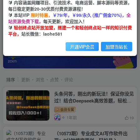
🔰 内容涵盖网赚项目、引流技术、电商运营、脚本源码等资源，
每日稳定更新20-30优质付费资源课程！
🔰 本站VIP
限时特惠，
￥79/年，￥99/永久 (推广佣金70%)，
全
站资源免费下载，
每天更新，欢迎加入！
🔰
轻创终点站开放加盟，搭建一个和轻创终点站一样的知识付费
平台，
站长微信：laohe581
开通VIP会员
加盟当站长
会员专属
共3580篇
zcxm
排序
更新
浏览
点赞
评论
头条问答，刚出的新玩法！保证你没见
过！结合Deepseek高效答题，轻松
日…
会员专属
1年前
19
（10573期）专业成文AI写作软件出