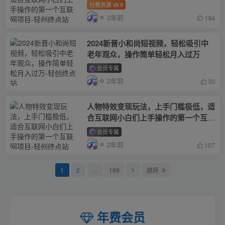
网项目
付费资源
9.9
¥
2年前
194
2024新晋小和尚短视频，轻松吸引中
老年观众，操作简单轻松月入过万
会员专属
2年前
30
人物特效变现玩法，上手门槛极低，适
合互联网小白们上手操作的第一个互联
网项目
会员专属
2年前
107
1
2
…
199
跳转
年费会员