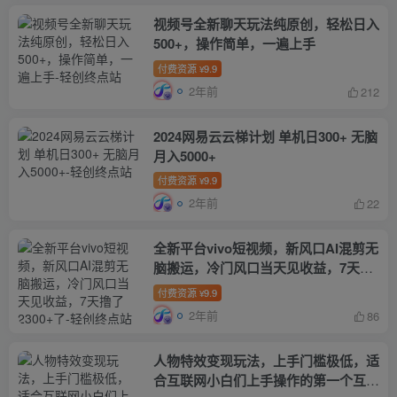
视频号全新聊天玩法纯原创，轻松日入
500+，操作简单，一遍上手
付费资源
9.9
¥
2年前
212
2024网易云云梯计划 单机日300+ 无脑
月入5000+
付费资源
9.9
¥
2年前
22
全新平台vivo短视频，新风口AI混剪无
脑搬运，冷门风口当天见收益，7天撸
了2300+了
付费资源
9.9
¥
2年前
86
人物特效变现玩法，上手门槛极低，适
合互联网小白们上手操作的第一个互联