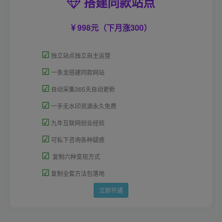
搭建同款站点
998元（下月涨300）
☑
独立站点独立自主运营
☑
一条龙搭建同款网站
☑
自动采集365天自动更新
☑
一手无水印资源永久免费
☑
九年互联网创业经验
☑
可私下咨询各种疑惑
☑
复制六种变现方式
☑
复制全套方法包落地
立即开通