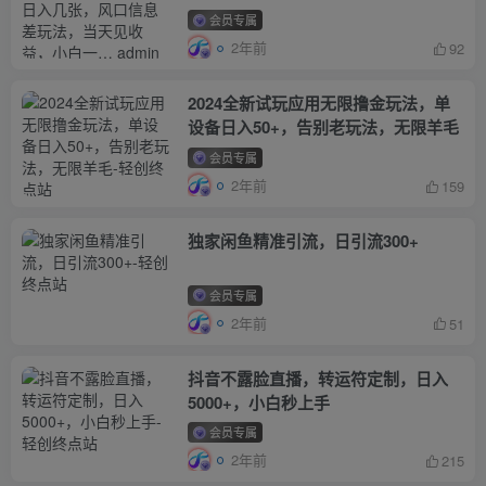
益，小白一… admin的头像-飓风网创
会员专属
资源站 admin
2年前
92
2024全新试玩应用无限撸金玩法，单
设备日入50+，告别老玩法，无限羊毛
会员专属
2年前
159
独家闲鱼精准引流，日引流300+
会员专属
2年前
51
抖音不露脸直播，转运符定制，日入
5000+，小白秒上手
会员专属
2年前
215