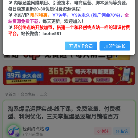
🔰 内容涵盖网赚项目、引流技术、电商运营、脚本源码等资源，
每日稳定更新20-30优质付费资源课程！
🔰 本站VIP
限时特惠，
￥79/年，￥99/永久 (推广佣金70%)，
全
站资源免费下载，
每天更新，欢迎加入！
🔰
轻创终点站开放加盟，搭建一个和轻创终点站一样的知识付费
平台，
站长微信：laohe581
开通VIP会员
加盟当站长
首页
会员免费
正文
淘系爆品运营实战-线下课，免费流量、付费模
型、利润优化，三天掌握爆品逻辑月销破百万
轻创终点站
关注
私信
8个月前发布