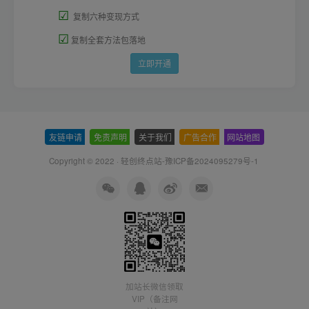
☑
复制六种变现方式
☑
复制全套方法包落地
立即开通
友链申请
-
免责声明
-
关于我们
-
广告合作
-
网站地图
Copyright © 2022 ·
轻创终点站-豫ICP备2024095279号-1
加站长微信领取
VIP（备注网