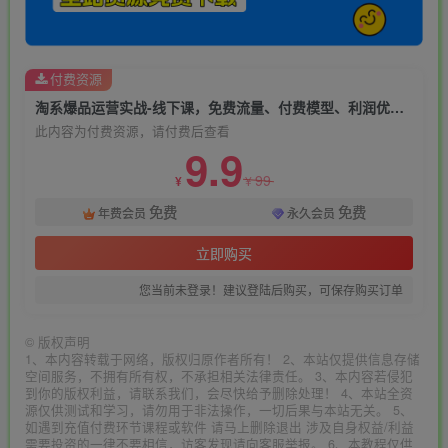
付费资源
淘系爆品运营实战-线下课，免费流量、付费模型、利润优化，三天掌握爆品逻辑月销破百万
此内容为付费资源，请付费后查看
9.9
99
¥
¥
免费
免费
年费会员
永久会员
立即购买
您当前未登录！建议登陆后购买，可保存购买订单
©
版权声明
1、本内容转载于网络，版权归原作者所有！ 2、本站仅提供信息存储
空间服务，不拥有所有权，不承担相关法律责任。 3、本内容若侵犯
到你的版权利益，请联系我们，会尽快给予删除处理！ 4、本站全资
源仅供测试和学习，请勿用于非法操作，一切后果与本站无关。 5、
如遇到充值付费环节课程或软件 请马上删除退出 涉及自身权益/利益
需要投资的一律不要相信，访客发现请向客服举报。 6、本教程仅供