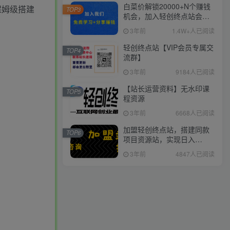
白菜价解锁20000+N个赚钱
保姆级搭建
TOP3
机会，加入轻创终点站会
员，全站资源免费学习。
3年前
1.4W+人已阅读
轻创终点站【VIP会员专属交
TOP4
流群】
3年前
9184人已阅读
【站长运营资料】无水印课
TOP5
程资源
3年前
6668人已阅读
加盟轻创终点站，搭建同款
TOP6
项目资源站，实现日入
2000+
3年前
4847人已阅读