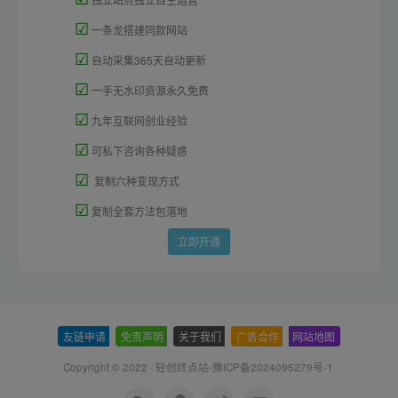
☑
一条龙搭建同款网站
☑
自动采集365天自动更新
☑
一手无水印资源永久免费
☑
九年互联网创业经验
☑
可私下咨询各种疑惑
☑
复制六种变现方式
☑
复制全套方法包落地
立即开通
友链申请
-
免责声明
-
关于我们
-
广告合作
-
网站地图
Copyright © 2022 ·
轻创终点站-豫ICP备2024095279号-1