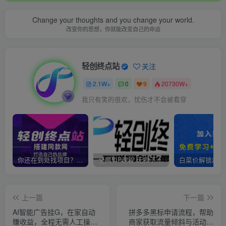
Change your thoughts and you change your world.
改变你的思想，你就能改变自己的命运
轻创终点站
关注
2.1W+
0
9
20730W+
我只有笑的很欢，忧伤才不会被看穿
你还在到处找项目？还在当韭菜？我靠卖项目一个月收入5万+，曾经我也是个失败者。
全网VIP课程 无损下载~
上一篇
下一篇
AI智能广告挂G，在家自动
拼多多黑标申请流程，帮助
賺收益，全程无需人工操
商家获取流量倾斜与活动优