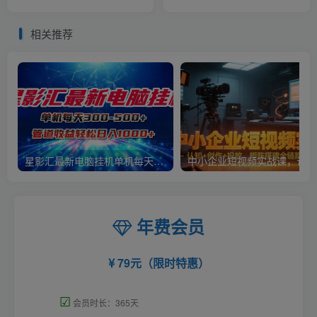
作、不用直播、不用拉人
先资格，助力品牌溢价与转
【揭秘】
化
相关推荐
星影汇最新电脑挂机单机每天300+团队管道收益轻松日入1000+
中小
年费会员
79元（限时特惠）
☑
会员时长：365天