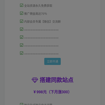
☑
全站资源永久免费获取
☑
推广佣金高达70％
☑
内部会员专属【微信】交流群
☑
=====================
☑
=====================
☑
=====================
☑
=====================
立即开通
搭建同款站点
998元（下月涨300）
☑
独立站点独立自主运营