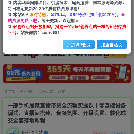
🔰 内容涵盖网赚项目、引流技术、电商运营、脚本源码等资源，
每日稳定更新20-30优质付费资源课程！
🔰 本站VIP
限时特惠，
￥79/年，￥99/永久 (推广佣金70%)，
全
站资源免费下载，
每天更新，欢迎加入！
🔰
轻创终点站开放加盟，搭建一个和轻创终点站一样的知识付费
平台，
站长微信：laohe581
开通VIP会员
加盟当站长
首页
创业课程
会员免费
正文
一部手机居家直播带货全流程实操课｜零基础设备
调试、直播间搭建、音频氛围、开播设置、转化成
交全套落地教程
轻创终点站