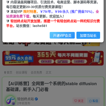
🔰 内容涵盖网赚项目、引流技术、电商运营、脚本源码等资源，
每日稳定更新20-30优质付费资源课程！
🔰 本站VIP
限时特惠，
￥79/年，￥99/永久 (推广佣金70%)，
全
站资源免费下载，
每天更新，欢迎加入！
🔰
轻创终点站开放加盟，搭建一个和轻创终点站一样的知识付费
平台，
站长微信：laohe581
开通VIP会员
加盟当站长
首页
创业课程
会员免费
正文
【AI训练营】全网第一个系统的stable diffusion
基础课，新手入门必看
轻创终点站
关注
私信
2年前发布