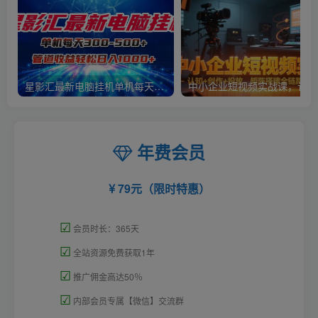
星影汇最新电脑挂机单机每天300+团队管道收益轻松日入1000+
中小
年费会员
79元（限时特惠）
☑
会员时长：365天
☑
全站资源免费获取1年
☑
推广佣金高达50％
☑
内部会员专属【微信】交流群