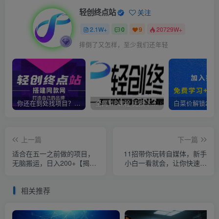
轻创终点站
关注
2.1W+
0
9
20729W+
摔倒了又怎样，至少我们还年轻
你还在到处找项目？还在当韭菜？我靠卖项目一个月收入5万+，曾经我也是个失败者。
全网VIP课程 无损下载~
上一篇
下一篇
适合在五一之前做的项目，
11招带你玩转自媒体，新手
无脑搬运，日入200+【揭
小白一看就会，让你快速抢
秘】
占自媒体流量！
相关推荐