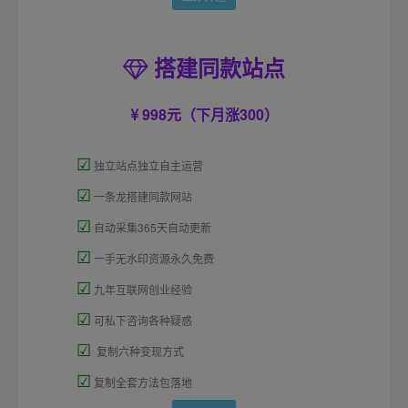
搭建同款站点
998元（下月涨300）
☑
独立站点独立自主运营
☑
一条龙搭建同款网站
☑
自动采集365天自动更新
☑
一手无水印资源永久免费
☑
九年互联网创业经验
☑
可私下咨询各种疑惑
☑
复制六种变现方式
☑
复制全套方法包落地