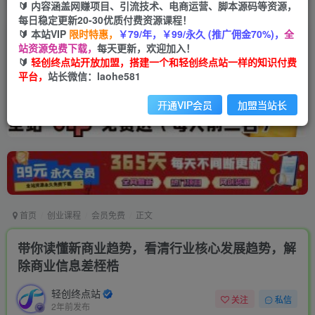
🔰 内容涵盖网赚项目、引流技术、电商运营、脚本源码等资源，
每日稳定更新20-30优质付费资源课程！
🔰 本站VIP
限时特惠，
￥79/年，￥99/永久 (推广佣金70%)，
全
站资源免费下载，
每天更新，欢迎加入！
🔰
轻创终点站开放加盟，搭建一个和轻创终点站一样的知识付费
平台，
站长微信：laohe581
开通VIP会员
加盟当站长
首页
创业课程
会员免费
正文
带你读懂新商业趋势，看清行业核心发展趋势，解
除商业信息差桎梏
轻创终点站
关注
私信
2年前发布