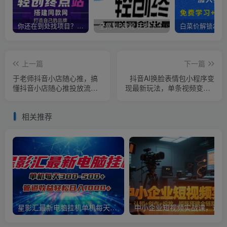
你还在到处找项目？还在当韭菜？我靠卖项目一个月收入5万+，曾经我也是个失败者。
全网VIP课程 无损下载~
上一篇
下一篇
于老师抖音小店随心推，搞
抖音AI换脸表情包小程序变
懂抖音小店随心推投放流程
现最新玩法，单条视频变现1
及方法
万+，普通人也能轻松玩转！
相关推荐
星影汇最新电脑挂机单机每天300+团队管道收益轻松日入1000+
中小