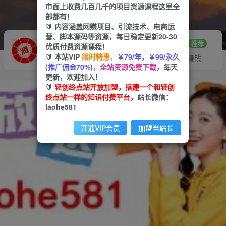
市面上收费几百几千的项目资源课程这里全
部都有！
🔰 内容涵盖网赚项目、引流技术、电商运
营、脚本源码等资源，每日稳定更新20-30
推广赚钱
站长招募
70%分佣
推荐
优质付费资源课程！
🔰 本站VIP
限时特惠，
￥79/年，￥99/永久
推广返佣高达70%
24小时自动赚钱
(推广佣金70%)，
全站资源免费下载，
每天
更新，欢迎加入！
🔰
轻创终点站开放加盟，搭建一个和轻创
终点站一样的知识付费平台，
站长微信：
laohe581
开通VIP会员
加盟当站长