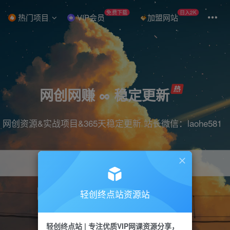
免费下载
日入2K
热门项目
VIP会员
加盟网站
网创网赚 ∞ 稳定更新
网创资源&实战项目&365天稳定更新 站长微信：laohe581
轻创终点站资源站
项目
抖音
引流
短视频
剪辑
带货
轻创终点站 | 专注优质VIP网课资源分享，