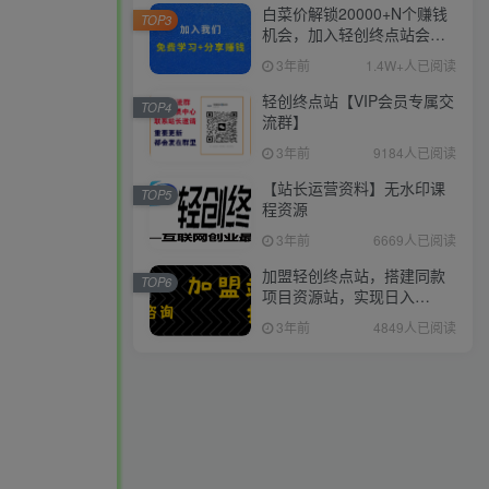
白菜价解锁20000+N个赚钱
TOP3
机会，加入轻创终点站会
员，全站资源免费学习。
3年前
1.4W+人已阅读
轻创终点站【VIP会员专属交
TOP4
流群】
3年前
9184人已阅读
【站长运营资料】无水印课
TOP5
程资源
3年前
6669人已阅读
加盟轻创终点站，搭建同款
TOP6
项目资源站，实现日入
2000+
3年前
4849人已阅读