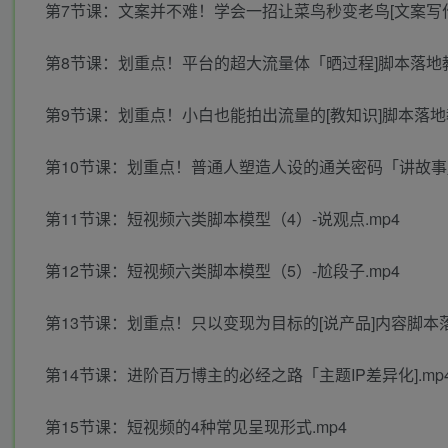
第7节课：文案并不难！学会一招让菜鸟秒变老鸟[文案写作基
第8节课：划重点！平台的超大流量体「晒过程]脚本落地教
第9节课：划重点！小白也能拍出流量的[教知识]脚本落地教
第10节课：划重点！普通人塑造人设的通关密码「讲故事」
第11节课：短视频六类脚本模型（4）-说观点.mp4
第12节课：短视频六类脚本模型（5）-尬段子.mp4
第13节课：划重点！只以变现为目标的[说产品]内容脚本落
第14节课：进阶百万博主的必经之路「主题IP差异化].mp
第15节课：短视频的4种常见呈现形式.mp4