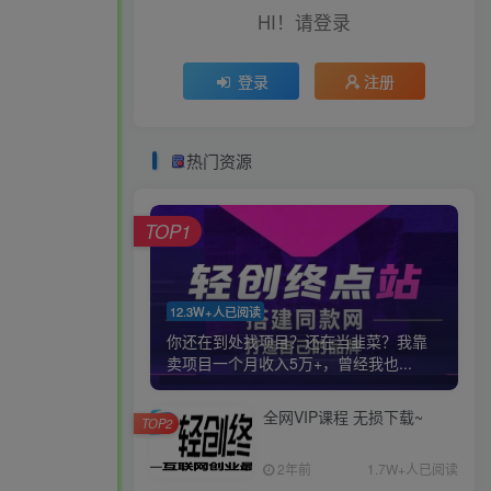
HI！请登录
登录
注册
热门资源
TOP1
12.3W+人已阅读
你还在到处找项目？还在当韭菜？我靠
卖项目一个月收入5万+，曾经我也...
全网VIP课程 无损下载~
TOP2
2年前
1.7W+人已阅读