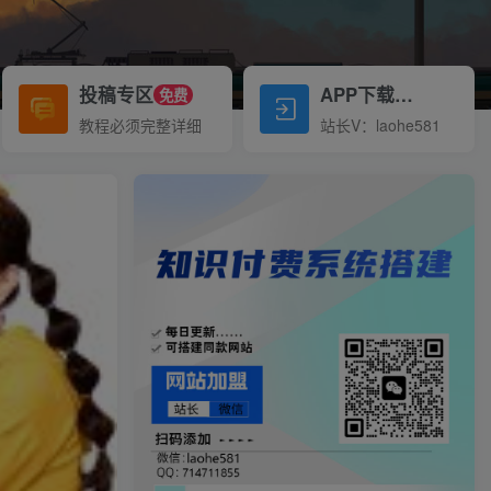
投稿专区
APP下载
免费
Down
教程必须完整详细
站长V：laohe581