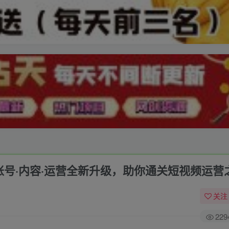
容·运营全新‭升‬级，助你‭通‬‭关短视‬‭频‬运营
关注
229