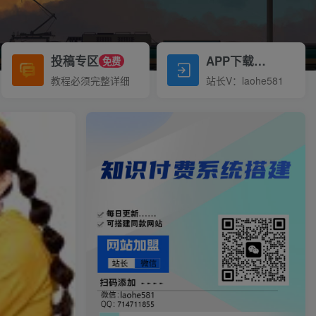
投稿专区
APP下载
免费
Down
教程必须完整详细
站长V：laohe581