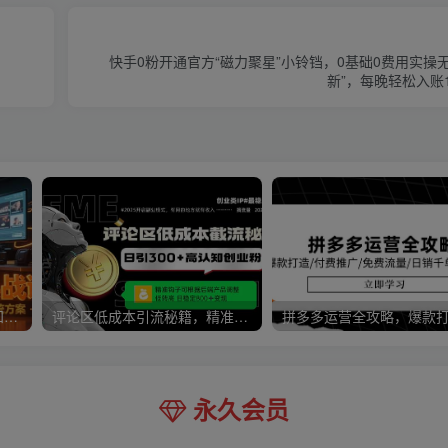
快手0粉开通官方“磁力聚星”小铃铛，0基础0费用实操
新”，每晚轻松入账1
中小企业短视频实战课，认知+创作+投放，矩阵搭建全链路系统方案
评论区低成本引流秘籍，精准钩子直击用户，单账号日增300+创业粉，日稳…
永久会员