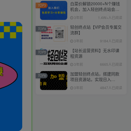
白菜价解锁20000+N个赚钱
TOP3
机会，加入轻创终点站会
员，全站资源免费学习。
3年前
1.4W+人已阅读
轻创终点站【VIP会员专属交
TOP4
流群】
3年前
9184人已阅读
【站长运营资料】无水印课
TOP5
程资源
3年前
6665人已阅读
加盟轻创终点站，搭建同款
TOP6
项目资源站，实现日入
2000+
3年前
4847人已阅读