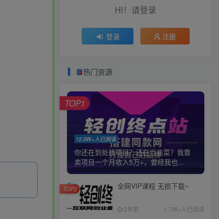
HI！请登录
登录
注册
热门资源
TOP1
12.3W+人已阅读
你还在到处找项目？还在当韭菜？我靠
卖项目一个月收入5万+，曾经我也...
全网VIP课程 无损下载~
TOP2
2年前
1.7W+人已阅读