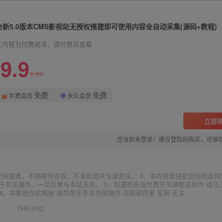
全新5.0版本CMS影视站无授权搭建即可使用内容全自动采集(源码+教程)
此内容为付费阅读，请付费后查看
9.9
99
¥
免费
免费
年费会员
永久会员
立即
您当前未登录！建议登陆后购买，可保
空间服务，不拥有所有权，不承担相关法律责任。 3、本内容若侵犯到你的版权
于非法操作，一切后果与本站无关。 5、如遇到充值付费环节课程或软件 请马
6、本教程仅供揭秘 请勿用于非法违规操作 否则和作者 官网 无关
THE END