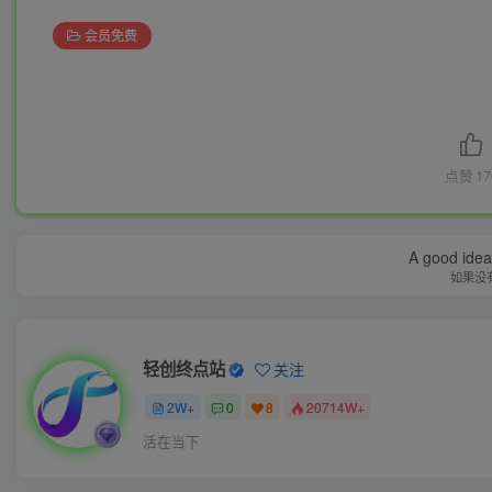
会员免费
点赞
17
A good idea 
如果没
轻创终点站
关注
2W+
0
8
20714W+
活在当下