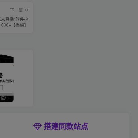
下一篇
无人直播“软件拉
000+【揭秘】
拼多多运营全攻略，爆款打造/付费推广/免费流量/日销千单实战教学/6月更新
搭建同款站点