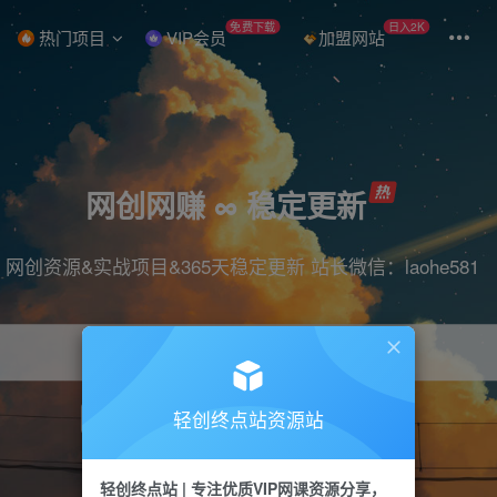
免费下载
日入2K
热门项目
VIP会员
加盟网站
网创网赚 ∞ 稳定更新
网创资源&实战项目&365天稳定更新 站长微信：laohe581
轻创终点站资源站
项目
抖音
引流
短视频
剪辑
带货
轻创终点站 | 专注优质VIP网课资源分享，