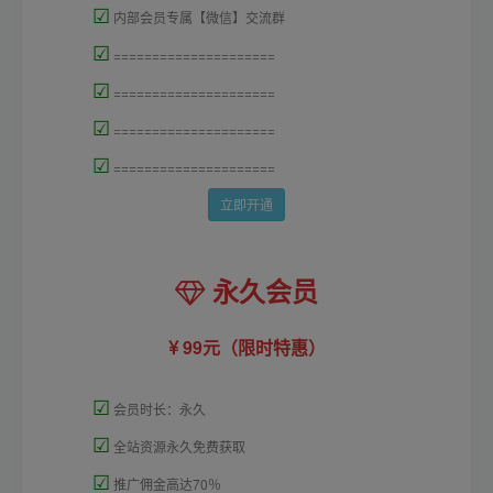
☑
内部会员专属【微信】交流群
☑
=====================
☑
=====================
☑
=====================
☑
=====================
立即开通
永久会员
99元（限时特惠）
☑
会员时长：永久
☑
全站资源永久免费获取
☑
推广佣金高达70％