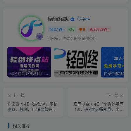
轻创终点站
关注
2.1W+
0
9
20729W+
别回头，你要走的不是那条路
你还在到处找项目？还在当韭菜？我靠卖项目一个月收入5万+，曾经我也是个失败者。
全网VIP课程 无损下载~
上一篇
下一篇
许筐筺·小红书运营课，​笔记
红商联盟·小红书无货源电商
运营、规则、店铺运营等模
1.0，0粉丝无需囤货，小白
块讲解，学会自己独立运营
也可以轻松上手的无货源项
小红书账号
目
相关推荐