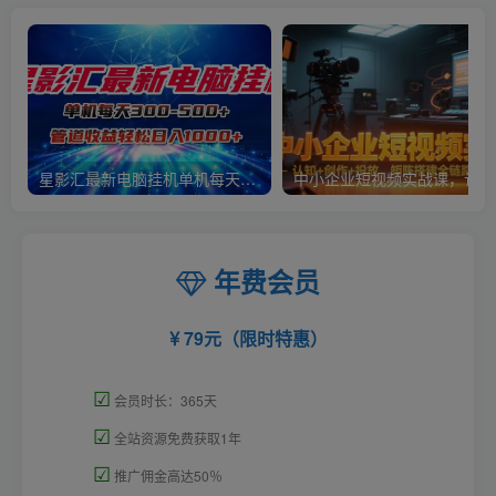
星影汇最新电脑挂机单机每天300+团队管道收益轻松日入1000+
中小
年费会员
79元（限时特惠）
☑
会员时长：365天
☑
全站资源免费获取1年
☑
推广佣金高达50％