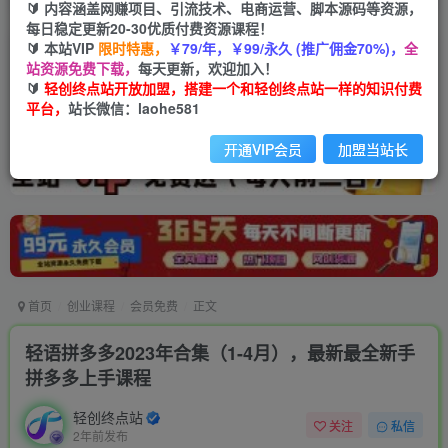
🔰 内容涵盖网赚项目、引流技术、电商运营、脚本源码等资源，
每日稳定更新20-30优质付费资源课程！
🔰 本站VIP
限时特惠，
￥79/年，￥99/永久 (推广佣金70%)，
全
站资源免费下载，
每天更新，欢迎加入！
🔰
轻创终点站开放加盟，搭建一个和轻创终点站一样的知识付费
平台，
站长微信：laohe581
开通VIP会员
加盟当站长
首页
创业课程
会员免费
正文
轻语拼多多2023年合集（1-4月），最新最全新手
拼多多上手课程
轻创终点站
关注
私信
2年前发布