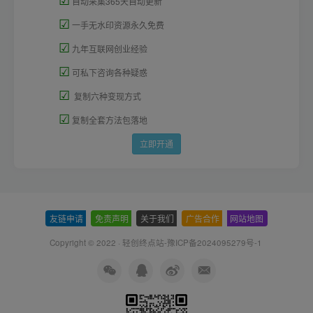
自动采集365天自动更新
☑
一手无水印资源永久免费
☑
九年互联网创业经验
☑
可私下咨询各种疑惑
☑
复制六种变现方式
☑
复制全套方法包落地
立即开通
友链申请
-
免责声明
-
关于我们
-
广告合作
-
网站地图
Copyright © 2022 ·
轻创终点站-豫ICP备2024095279号-1