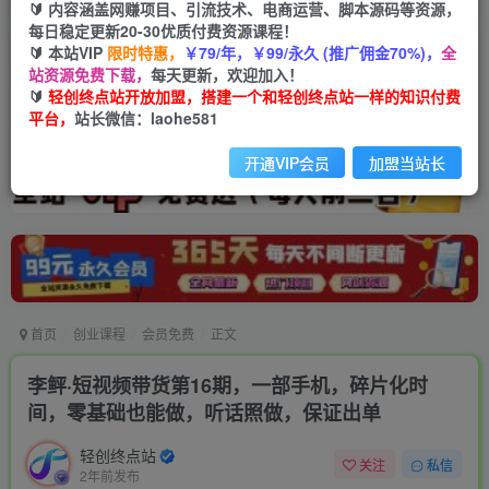
🔰 内容涵盖网赚项目、引流技术、电商运营、脚本源码等资源，
每日稳定更新20-30优质付费资源课程！
🔰 本站VIP
限时特惠，
￥79/年，￥99/永久 (推广佣金70%)，
全
站资源免费下载，
每天更新，欢迎加入！
🔰
轻创终点站开放加盟，搭建一个和轻创终点站一样的知识付费
平台，
站长微信：laohe581
开通VIP会员
加盟当站长
首页
创业课程
会员免费
正文
李鲆·短视频带货第16期，一部手机，碎片化时
间，零基础也能做，听话照做，保证出单
轻创终点站
关注
私信
2年前发布