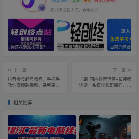
我只愿面朝大海，春暖花开
你还在到处找项目？还在当韭菜？我靠卖项目一个月收入5万+，曾经我也是个失败者。
全网VIP课程 无损下载~
上一篇
下一篇
抖音零食起号教程，手把手
卡牌·国内抖音运营+长视频
教你做爆款视频，暴利变现
运营，系统化知识课程，是
（附赠原创高清素材）
从0到1的一个解说课基础教
程（更新2023年5月）
相关推荐