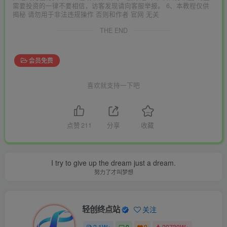
需要投资的一律不要相信，访客发现请向客服举报。 6、本教程仅供
揭秘 请勿用于非法违规操作 否则和作者 官网 无关
THE END
会员免费
喜欢就支持一下吧
点赞
211
分享
收藏
I try to give up the dream just a dream.
努力了才叫梦想
轻创终点站
关注
2.1W+
0
9
20730W+