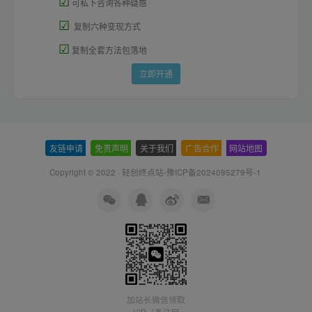
☑
可私下咨询各种疑惑
☑
复制六种变现方式
☑
复制全套方法包落地
立即开通
友链申请
-
免责声明
-
关于我们
-
广告合作
-
网站地图
Copyright © 2022 ·
轻创终点站-豫ICP备2024095279号-1
加站长微信领取
VIP（备注网