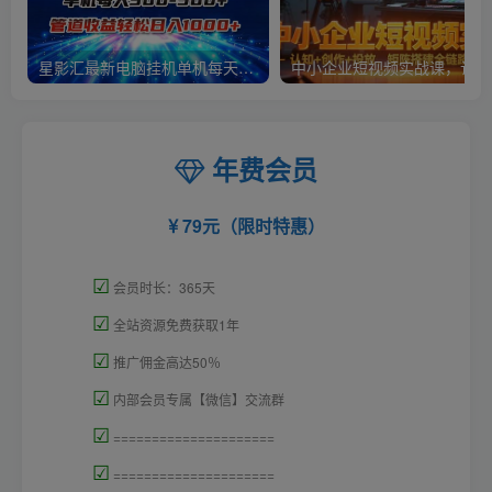
星影汇最新电脑挂机单机每天300+团队管道收益轻松日入1000+
中小
年费会员
79元（限时特惠）
☑
会员时长：365天
☑
全站资源免费获取1年
☑
推广佣金高达50％
☑
内部会员专属【微信】交流群
☑
=====================
☑
=====================