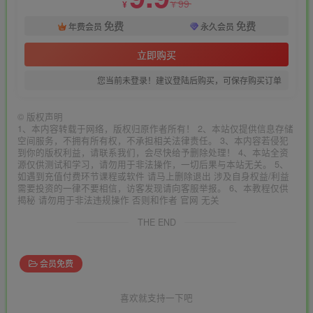
99
¥
¥
免费
免费
年费会员
永久会员
立即购买
您当前未登录！建议登陆后购买，可保存购买订单
©
版权声明
1、本内容转载于网络，版权归原作者所有！ 2、本站仅提供信息存储
空间服务，不拥有所有权，不承担相关法律责任。 3、本内容若侵犯
到你的版权利益，请联系我们，会尽快给予删除处理！ 4、本站全资
源仅供测试和学习，请勿用于非法操作，一切后果与本站无关。 5、
如遇到充值付费环节课程或软件 请马上删除退出 涉及自身权益/利益
需要投资的一律不要相信，访客发现请向客服举报。 6、本教程仅供
揭秘 请勿用于非法违规操作 否则和作者 官网 无关
THE END
会员免费
喜欢就支持一下吧