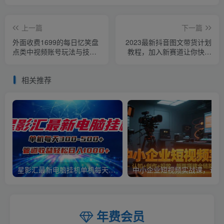
上一篇
下一篇
外面收费1699的每日忆笑盘
2023最新抖音图文带货计划
点类中视频账号玩法与技
教程，加入新赛道让你快速
巧，不用你写文案，无脑操
变现10万+（70节视频课）
作
相关推荐
星影汇最新电脑挂机单机每天300+团队管道收益轻松日入1000+
中小
年费会员