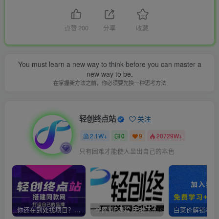
点赞
200
分享
收藏
You must learn a new way to think before you can master a
new way to be.
在掌握新方法之前，你必须要先换一种思考方法
轻创终点站
关注
2.1W+
0
9
20729W+
只有困难才能使人显出自己的本色
你还在到处找项目？还在当韭菜？我靠卖项目一个月收入5万+，曾经我也是个失败者。
全网VIP课程 无损下载~