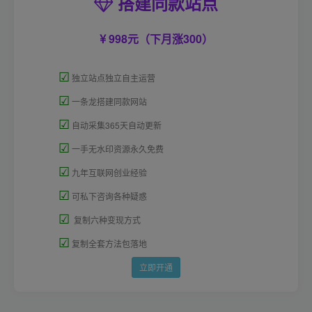
搭建同款站点
998元（下月涨300）
☑
独立站点独立自主运营
☑
一条龙搭建同款网站
☑
自动采集365天自动更新
☑
一手无水印资源永久免费
☑
九年互联网创业经验
☑
可私下咨询各种疑惑
☑
复制六种变现方式
☑
复制全套方法包落地
立即开通