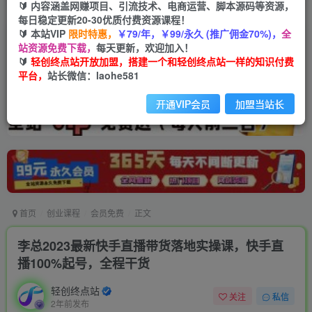
🔰 内容涵盖网赚项目、引流技术、电商运营、脚本源码等资源，
每日稳定更新20-30优质付费资源课程！
🔰 本站VIP
限时特惠，
￥79/年，￥99/永久 (推广佣金70%)，
全
站资源免费下载，
每天更新，欢迎加入！
🔰
轻创终点站开放加盟，搭建一个和轻创终点站一样的知识付费
平台，
站长微信：laohe581
开通VIP会员
加盟当站长
首页
创业课程
会员免费
正文
李总2023最新快手直播带货落地实操课，快手直
播100%起号，全程干货
轻创终点站
关注
私信
2年前发布