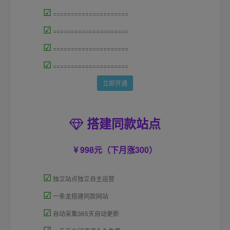
☑
=====================
☑
=====================
☑
=====================
☑
=====================
立即开通
搭建同款站点
998元（下月涨300）
☑
独立站点独立自主运营
☑
一条龙搭建同款网站
☑
自动采集365天自动更新
☑