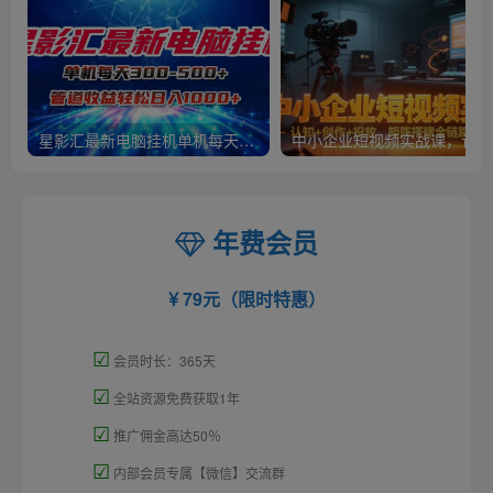
星影汇最新电脑挂机单机每天300+团队管道收益轻松日入1000+
中小
年费会员
79元（限时特惠）
☑
会员时长：365天
☑
全站资源免费获取1年
☑
推广佣金高达50％
☑
内部会员专属【微信】交流群