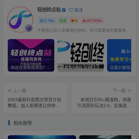
轻创终点站
关注
2.1W+
0
9
20730W+
不要担心别人会做得比你好。你只需要每天都做得比前一天好就可以了
你还在到处找项目？还在当韭菜？我靠卖项目一个月收入5万+，曾经我也是个失败者。
全网VIP课程 无损下载~
上一篇
下一篇
2023最新抖音图文带货计划
亲测日引50+精准粉，闲鱼
教程，加入新赛道让你快速
引流高阶玩法3.0，实操变现
变现10万+（70节视频课）
3000元【揭秘】
相关推荐