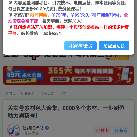
🔰 内容涵盖网赚项目、引流技术、电商运营、脚本源码等资源，
每日稳定更新20-30优质付费资源课程！
🔰 本站VIP
限时特惠，
￥79/年，￥99/永久 (推广佣金70%)，
全
站资源免费下载，
每天更新，欢迎加入！
🔰
轻创终点站开放加盟，搭建一个和轻创终点站一样的知识付费
平台，
站长微信：laohe581
开通VIP会员
加盟当站长
首页
创业课程
会员免费
正文
美女号素材包大合集，8000多个素材，一步到位
助力男粉号！
轻创终点站
关注
私信
2年前发布