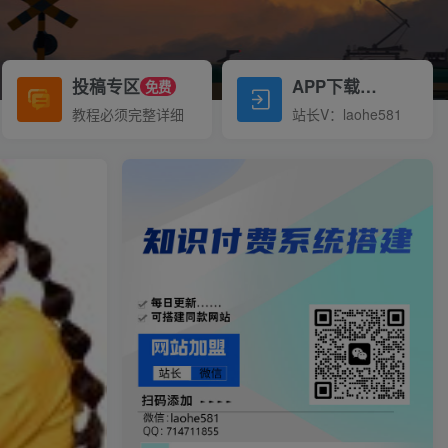
投稿专区
APP下载
免费
Down
教程必须完整详细
站长V：laohe581