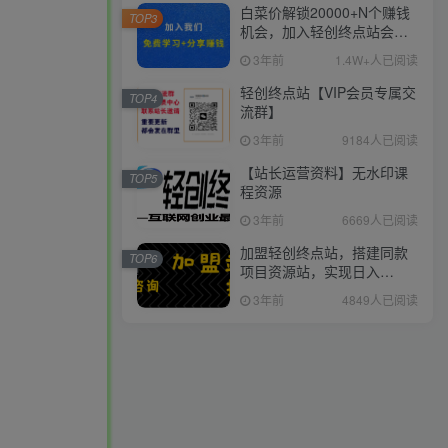
白菜价解锁20000+N个赚钱
TOP3
机会，加入轻创终点站会
员，全站资源免费学习。
3年前
1.4W+人已阅读
轻创终点站【VIP会员专属交
TOP4
流群】
3年前
9184人已阅读
【站长运营资料】无水印课
TOP5
程资源
3年前
6669人已阅读
加盟轻创终点站，搭建同款
TOP6
项目资源站，实现日入
2000+
3年前
4849人已阅读