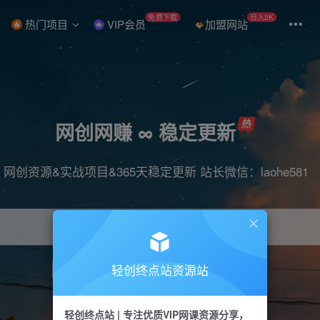
免费下载
日入2K
热门项目
VIP会员
加盟网站
网创网赚 ∞ 稳定更新
网创资源&实战项目&365天稳定更新 站长微信：laohe581
轻创终点站资源站
项目
抖音
引流
短视频
剪辑
带货
轻创终点站 | 专注优质VIP网课资源分享，