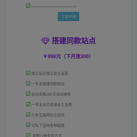
☑
=====================
立即开通
搭建同款站点
998元（下月涨300）
☑
独立站点独立自主运营
☑
一条龙搭建同款网站
☑
自动采集365天自动更新
☑
一手无水印资源永久免费
☑
九年互联网创业经验
☑
可私下咨询各种疑惑
☑
复制六种变现方式