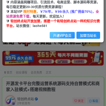
🔰 内容涵盖网赚项目、引流技术、电商运营、脚本源码等资源，
每日稳定更新20-30优质付费资源课程！
🔰 本站VIP
限时特惠，
￥79/年，￥99/永久 (推广佣金70%)，
全
站资源免费下载，
每天更新，欢迎加入！
🔰
轻创终点站开放加盟，搭建一个和轻创终点站一样的知识付费
平台，
站长微信：laohe581
开通VIP会员
加盟当站长
首页
创业课程
会员免费
正文
开源发卡平台完整运营系统源码支持自营模式和商
家入驻模式+搭建视频教程
轻创终点站
关注
私信
2年前发布