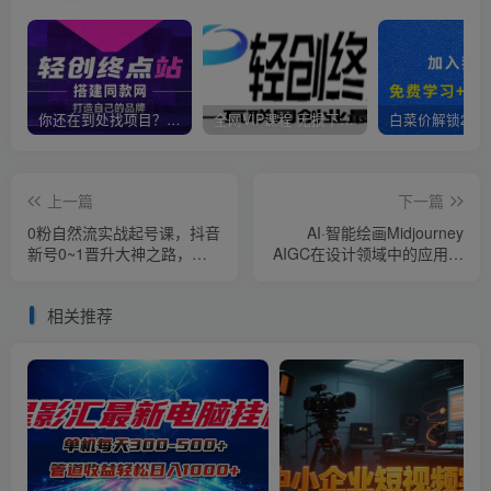
你还在到处找项目？还在当韭菜？我靠卖项目一个月收入5万+，曾经我也是个失败者。
全网VIP课程 无损下载~
上一篇
下一篇
0粉自然流实战起号课，抖音
AI·智能绘画Midjourney
新号0~1晋升大神之路，打
AIGC在设计领域中的应用从
造千万带货直播运营投放课
入门到精通（11节课）
相关推荐