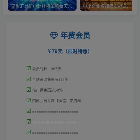
星影汇最新电脑挂机单机每天300+团队管道收益轻松日入1000+
中小
年费会员
79元（限时特惠）
☑
会员时长：365天
☑
全站资源免费获取1年
☑
推广佣金高达50％
☑
内部会员专属【微信】交流群
☑
=====================
☑
=====================
☑
=====================