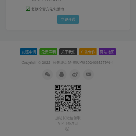
☑
复制全套方法包落地
立即开通
友链申请
-
免责声明
-
关于我们
-
广告合作
-
网站地图
Copyright © 2022 ·
轻创终点站-豫ICP备2024095279号-1
加站长微信领取
VIP（备注网
站）