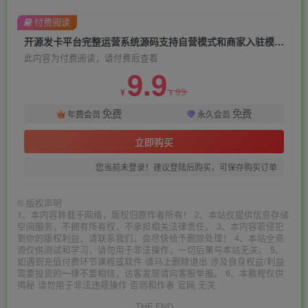
付费阅读
开源发卡平台完整运营系统源码支持自营模式和商家入驻模式+搭建视频教程
此内容为付费阅读，请付费后查看
9.9
99
¥
¥
免费
免费
年费会员
永久会员
立即购买
您当前未登录！建议登陆后购买，可保存购买订单
©
版权声明
1、本内容转载于网络，版权归原作者所有！ 2、本站仅提供信息存储
空间服务，不拥有所有权，不承担相关法律责任。 3、本内容若侵犯
到你的版权利益，请联系我们，会尽快给予删除处理！ 4、本站全资
源仅供测试和学习，请勿用于非法操作，一切后果与本站无关。 5、
如遇到充值付费环节课程或软件 请马上删除退出 涉及自身权益/利益
需要投资的一律不要相信，访客发现请向客服举报。 6、本教程仅供
揭秘 请勿用于非法违规操作 否则和作者 官网 无关
THE END