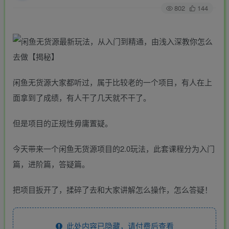
802
144
闲鱼无货源大家都听过，属于比较老的一个项目，有人在上
面拿到了成绩，有人干了几天就不干了。
但是项目的正规性毋庸置疑。
今天带来一个闲鱼无货源项目的2.0玩法，此套课程分为入门
篇，进阶篇，答疑篇。
把项目扳开了，揉碎了去和大家讲解怎么操作，怎么答疑！
此处内容已隐藏，请付费后查看