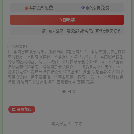
免费
免费
年费会员
永久会员
立即购买
您当前未登录！建议登陆后购买，可保存购买订单
©
版权声明
1、本内容转载于网络，版权归原作者所有！ 2、本站仅提供信息存储
空间服务，不拥有所有权，不承担相关法律责任。 3、本内容若侵犯
到你的版权利益，请联系我们，会尽快给予删除处理！ 4、本站全资
源仅供测试和学习，请勿用于非法操作，一切后果与本站无关。 5、
如遇到充值付费环节课程或软件 请马上删除退出 涉及自身权益/利益
需要投资的一律不要相信，访客发现请向客服举报。 6、本教程仅供
揭秘 请勿用于非法违规操作 否则和作者 官网 无关
THE END
会员免费
喜欢就支持一下吧