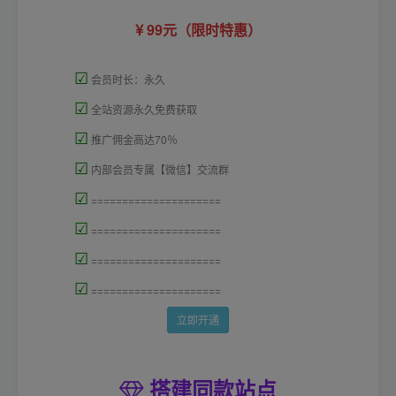
99元（限时特惠）
☑
会员时长：永久
☑
全站资源永久免费获取
☑
推广佣金高达70％
☑
内部会员专属【微信】交流群
☑
=====================
☑
=====================
☑
=====================
☑
=====================
立即开通
搭建同款站点