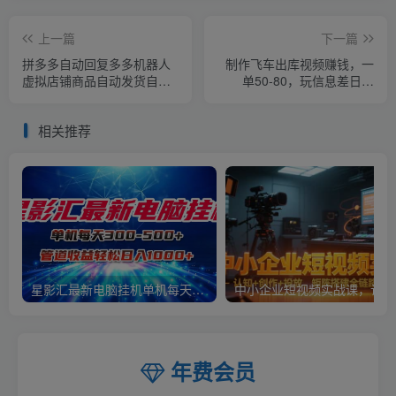
上一篇
下一篇
拼多多自动回复多多机器人
制作飞车出库视频赚钱，一
虚拟店铺商品自动发货自动
单50-80，玩信息差日入
核销卡券【永久脚本】
300-500
相关推荐
星影汇最新电脑挂机单机每天300+团队管道收益轻松日入1000+
中小
年费会员