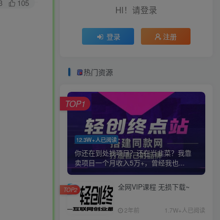
3
105
HI！请登录
登录
注册
热门资源
TOP1
12.3W+人已阅读
你还在到处找项目？还在当韭菜？我靠
卖项目一个月收入5万+，曾经我也...
全网VIP课程 无损下载~
TOP2
2年前
1.7W+人已阅读