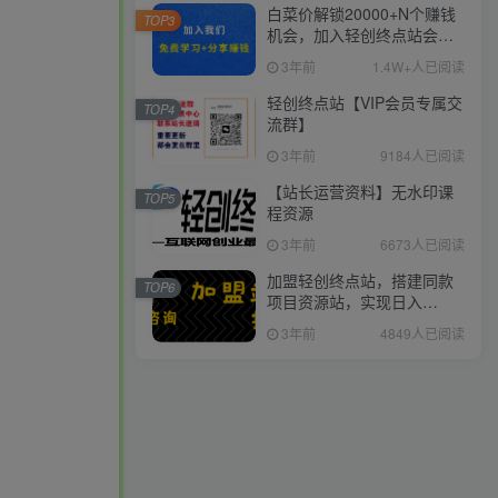
白菜价解锁20000+N个赚钱
TOP3
机会，加入轻创终点站会
员，全站资源免费学习。
3年前
1.4W+人已阅读
轻创终点站【VIP会员专属交
TOP4
流群】
3年前
9184人已阅读
【站长运营资料】无水印课
TOP5
程资源
3年前
6673人已阅读
加盟轻创终点站，搭建同款
TOP6
项目资源站，实现日入
2000+
3年前
4849人已阅读