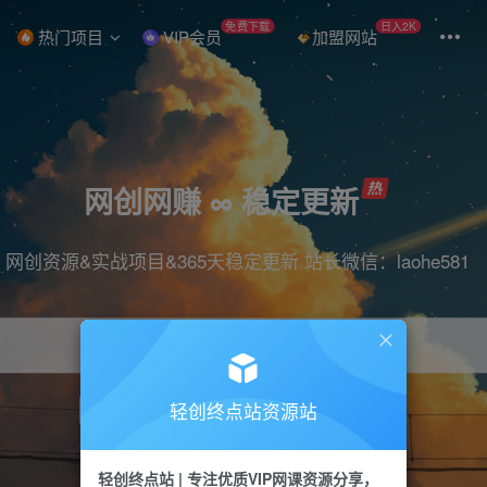
免费下载
日入2K
热门项目
VIP会员
加盟网站
网创网赚 ∞ 稳定更新
网创资源&实战项目&365天稳定更新 站长微信：laohe581
轻创终点站资源站
项目
抖音
引流
短视频
剪辑
带货
轻创终点站 | 专注优质VIP网课资源分享，