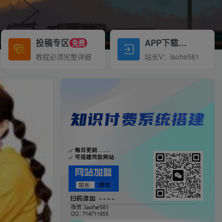
投稿专区
APP下载
免费
Down
教程必须完整详细
站长V：laohe581