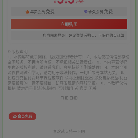
99
¥
¥
免费
免费
年费会员
永久会员
立即购买
您当前未登录！建议登陆后购买，可保存购买订单
©
版权声明
1、本内容转载于网络，版权归原作者所有！ 2、本站仅提供信息存储
空间服务，不拥有所有权，不承担相关法律责任。 3、本内容若侵犯
到你的版权利益，请联系我们，会尽快给予删除处理！ 4、本站全资
源仅供测试和学习，请勿用于非法操作，一切后果与本站无关。 5、
如遇到充值付费环节课程或软件 请马上删除退出 涉及自身权益/利益
需要投资的一律不要相信，访客发现请向客服举报。 6、本教程仅供
揭秘 请勿用于非法违规操作 否则和作者 官网 无关
THE END
会员免费
喜欢就支持一下吧