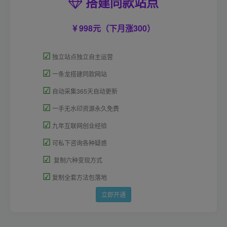
搭建同款站点
998元（下月涨300）
☑
独立站点独立自主运营
☑
一条龙搭建同款网站
☑
自动采集365天自动更新
☑
一手无水印资源永久免费
☑
九年互联网创业经验
☑
可私下咨询各种疑惑
☑
复制六种变现方式
☑
复制全套方法包落地
立即开通