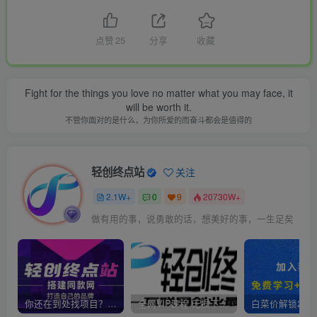
点赞
25
分享
收藏
Fight for the things you love no matter what you may face, it
will be worth it.
不管你面对的是什么，为你所爱的而奋斗都会是值得的
轻创终点站
关注
2.1W+
0
9
20730W+
做有用的事，说勇敢的话，想美好的事，一生足矣
你还在到处找项目？还在当韭菜？我靠卖项目一个月收入5万+，曾经我也是个失败者。
全网VIP课程 无损下载~