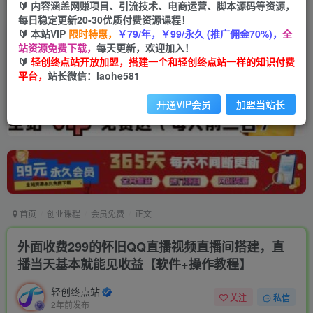
🔰 内容涵盖网赚项目、引流技术、电商运营、脚本源码等资源，
每日稳定更新20-30优质付费资源课程！
🔰 本站VIP
限时特惠，
￥79/年，￥99/永久 (推广佣金70%)，
全
站资源免费下载，
每天更新，欢迎加入！
🔰
轻创终点站开放加盟，搭建一个和轻创终点站一样的知识付费
平台，
站长微信：laohe581
开通VIP会员
加盟当站长
首页
创业课程
会员免费
正文
外面收费299的怀旧QQ直播视频直播间搭建，直
播当天基本就能见收益【软件+操作教程】
轻创终点站
关注
私信
2年前发布