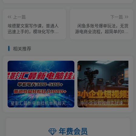
上一篇
下一篇
埃德蒙文案写作课，普通人
闲鱼多账号爆单玩法，无货
迅速上手的，模块化写作思
源电商全流程，超简单的0门
维课（心修课一文案篇）
槛变现项目【揭秘】
相关推荐
星影汇最新电脑挂机单机每天300+团队管道收益轻松日入1000+
中小
年费会员