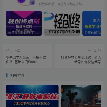
别放弃梦想，奇迹每天都在上演
你还在到处找项目？还在当韭菜？我靠卖项目一个月收入5万+，曾经我也是个失败者。
全网VIP课程 无损下载~
上一篇
下一篇
零基础学AI绘画，手把手教
抖音好物分享变现课，新人
你从0基础入门Stable
新号如何快速起号
Diffusion
相关推荐