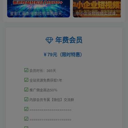
星影汇最新电脑挂机单机每天300+团队管道收益轻松日入1000+
中小
年费会员
79元（限时特惠）
☑
会员时长：365天
☑
全站资源免费获取1年
☑
推广佣金高达50％
☑
内部会员专属【微信】交流群
☑
=====================
☑
=====================
☑