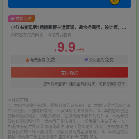
付费阅读
小红书变现第1期插画博主运营课，适合插画师，设计师，美术老师自媒体运营变现，学习商业变现思维
此内容为付费阅读，请付费后查看
9.9
99
¥
¥
免费
免费
年费会员
永久会员
立即购买
您当前未登录！建议登陆后购买，可保存购买订单
©
版权声明
1、本内容转载于网络，版权归原作者所有！ 2、本站仅提供信息存储
空间服务，不拥有所有权，不承担相关法律责任。 3、本内容若侵犯
到你的版权利益，请联系我们，会尽快给予删除处理！ 4、本站全资
源仅供测试和学习，请勿用于非法操作，一切后果与本站无关。 5、
如遇到充值付费环节课程或软件 请马上删除退出 涉及自身权益/利益
需要投资的一律不要相信，访客发现请向客服举报。 6、本教程仅供
揭秘 请勿用于非法违规操作 否则和作者 官网 无关