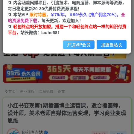
🔰 内容涵盖网赚项目、引流技术、电商运营、脚本源码等资源，
每日稳定更新20-30优质付费资源课程！
🔰 本站VIP
限时特惠，
￥79/年，￥99/永久 (推广佣金70%)，
全
站资源免费下载，
每天更新，欢迎加入！
🔰
轻创终点站开放加盟，搭建一个和轻创终点站一样的知识付费
平台，
站长微信：laohe581
开通VIP会员
加盟当站长
首页
创业课程
会员免费
正文
小红书变现第1期插画博主运营课，适合插画师，
设计师，美术老师自媒体运营变现，学习商业变现
思维
轻创终点站