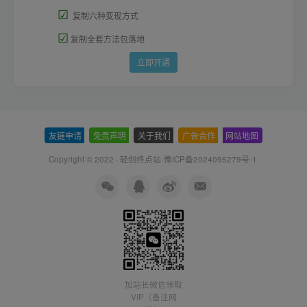
☑
复制六种变现方式
☑
复制全套方法包落地
立即开通
友链申请
-
免责声明
-
关于我们
-
广告合作
-
网站地图
Copyright © 2022 ·
轻创终点站-豫ICP备2024095279号-1
加站长微信领取
VIP（备注网