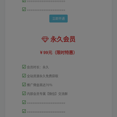
=====================
☑
=====================
立即开通
永久会员
99元（限时特惠）
☑
会员时长：永久
☑
全站资源永久免费获取
☑
推广佣金高达70％
☑
内部会员专属【微信】交流群
☑
=====================
☑
=====================