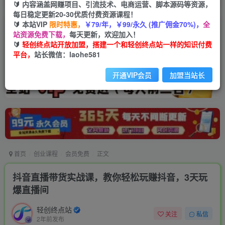
🔰 内容涵盖网赚项目、引流技术、电商运营、脚本源码等资源，
每日稳定更新20-30优质付费资源课程！
🔰 本站VIP
限时特惠，
￥79/年，￥99/永久 (推广佣金70%)，
全
站资源免费下载，
每天更新，欢迎加入！
🔰
轻创终点站开放加盟，搭建一个和轻创终点站一样的知识付费
平台，
站长微信：laohe581
开通VIP会员
加盟当站长
首页
创业课程
会员免费
正文
抖音直播带货实战课，教你轻松玩赚抖音，3天玩
爆直播间
轻创终点站
关注
私信
2年前发布