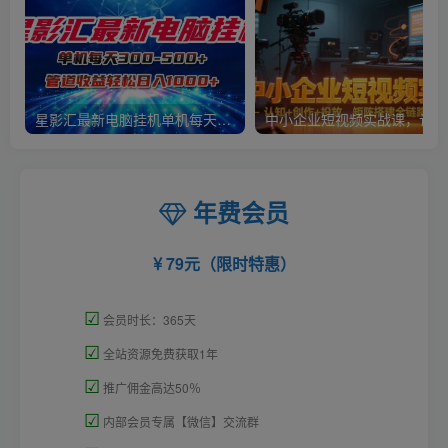
星影汇最新电脑挂机单机每天300+团队管道收益轻松日入1000+
中小
年费会员
79元（限时特惠）
☑
会员时长：365天
☑
全站资源免费获取1年
☑
推广佣金高达50％
☑
内部会员专属【微信】交流群