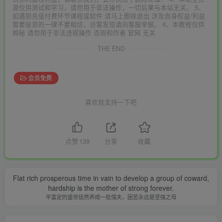
源仅供测试和学习，请勿用于非法操作，一切后果与本站无关。 5、
如遇到充值付费环节课程或软件 请马上删除退出 涉及自身权益/利益
需要投资的一律不要相信，访客发现请向客服举报。 6、本教程仅供
揭秘 请勿用于非法违规操作 否则和作者 官网 无关
THE END
会员免费
喜欢就支持一下吧
点赞
139
分享
收藏
Flat rich prosperous time in vain to develop a group of coward,
hardship is the mother of strong forever.
平富足的盛世徒然养成一批懦夫，困苦永远是坚强之母