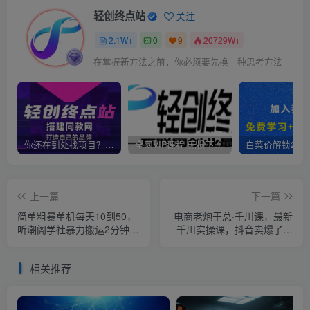
轻创终点站
关注
2.1W+
0
9
20729W+
在掌握新方法之前，你必须要先换一种思考方法
你还在到处找项目？还在当韭菜？我靠卖项目一个月收入5万+，曾经我也是个失败者。
全网VIP课程 无损下载~
上一篇
下一篇
简单粗暴单机每天10到50，
电商老炮于总·千川课，最新
听潮阁学社暴力搬运2分钟一
千川实操课，抖音卖爆了的
条小说推文视频教程完整版
课程
【揭秘】
相关推荐