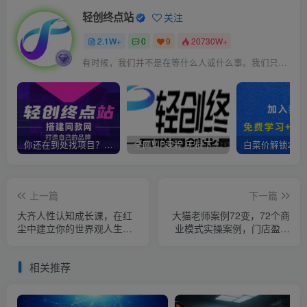
轻创终点站
关注
2.1W+
0
9
20730W+
有时候，我们并不是在等什么人或什么事。我们只是在静待岁月改变自己
你还在到处找项目？还在当韭菜？我靠卖项目一个月收入5万+，曾经我也是个失败者。
全网VIP课程 无损下载~
上一篇
下一篇
大齐人性认知成长课，在红
大猫老师案例72变，72个商
尘中建立你的世界观人生观
业模式实操案例，门店盈利
价值观，52节课带你疯狂成
照着做
长
相关推荐