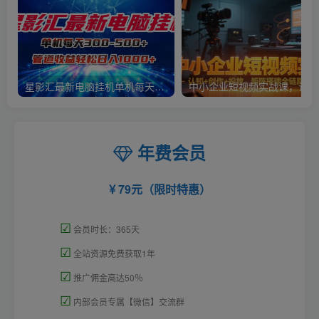
星影汇最新电脑挂机单机每天300+团队管道收益轻松日入1000+
中小
年费会员
79元（限时特惠）
☑
会员时长：365天
☑
全站资源免费获取1年
☑
推广佣金高达50％
☑
内部会员专属【微信】交流群