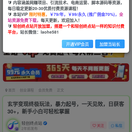
🔰 内容涵盖网赚项目、引流技术、电商运营、脚本源码等资源，
每日稳定更新20-30优质付费资源课程！
🔰 本站VIP
限时特惠，
￥79/年，￥99/永久 (推广佣金70%)，
全
站资源免费下载，
每天更新，欢迎加入！
🔰
轻创终点站开放加盟，搭建一个和轻创终点站一样的知识付费
平台，
站长微信：laohe581
开通VIP会员
加盟当站长
首页
创业课程
会员免费
正文
玄学变现终极玩法，暴力起号，一天见效，日获客
30+，新手小白可轻松掌握
轻创终点站
关注
私信
2年前发布