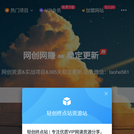
免费下载
日入2K
热门项目
VIP会员
加盟网站
网创网赚 ∞ 稳定更新
网创资源&实战项目&365天稳定更新 站长微信：laohe581
轻创终点站资源站
项目
抖音
引流
短视频
剪辑
带货
轻创终点站 | 专注优质VIP网课资源分享，