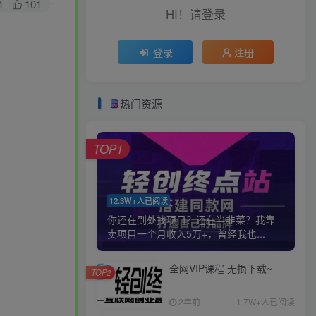
1
101
HI！请登录
登录
注册
热门资源
TOP1
12.3W+人已阅读
你还在到处找项目？还在当韭菜？我靠
卖项目一个月收入5万+，曾经我也...
全网VIP课程 无损下载~
TOP2
2年前
1.7W+人已阅读