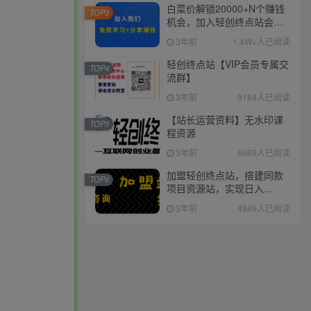
白菜价解锁20000+N个赚钱
TOP3
机会，加入轻创终点站会
员，全站资源免费学习。
3年前
1.4W+人已阅读
轻创终点站【VIP会员专属交
TOP4
流群】
3年前
9184人已阅读
【站长运营资料】无水印课
TOP5
程资源
3年前
6669人已阅读
加盟轻创终点站，搭建同款
TOP6
项目资源站，实现日入
2000+
3年前
4849人已阅读