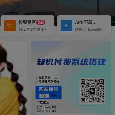
投稿专区
APP下载
免费
Down
教程必须完整详细
站长V：laohe581