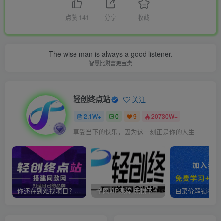
点赞
141
分享
收藏
The wise man is always a good listener.
智慧比财富更宝贵
轻创终点站
关注
2.1W+
0
9
20730W+
享受当下的快乐，因为这一刻正是你的人生
你还在到处找项目？还在当韭菜？我靠卖项目一个月收入5万+，曾经我也是个失败者。
全网VIP课程 无损下载~