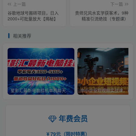
上一篇
下一篇
谷歌地球号搬砖项目，日入
贵师兄风水玄学获客术，9种
2000+可批量放大【揭秘】
精准引流绝技（专题课）
相关推荐
星影汇最新电脑挂机单机每天300+团队管道收益轻松日入1000+
中小
年费会员
79元（限时特惠）