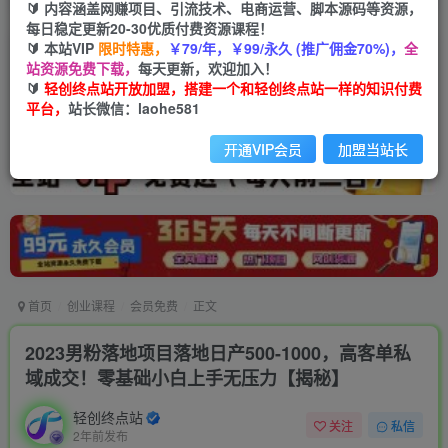
🔰 内容涵盖网赚项目、引流技术、电商运营、脚本源码等资源，
每日稳定更新20-30优质付费资源课程！
🔰 本站VIP
限时特惠，
￥79/年，￥99/永久 (推广佣金70%)，
全
站资源免费下载，
每天更新，欢迎加入！
🔰
轻创终点站开放加盟，搭建一个和轻创终点站一样的知识付费
平台，
站长微信：laohe581
开通VIP会员
加盟当站长
首页
创业课程
会员免费
正文
2023男粉落地项目落地日产500-1000，高客单私
域成交！零基础小白上手无压力【揭秘】
轻创终点站
关注
私信
2年前发布