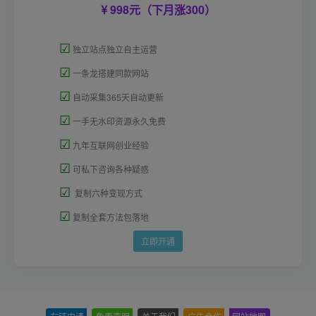
998元（下月涨300）
☑
独立站点独立自主运营
☑
一条龙搭建同款网站
☑
自动采集365天自动更新
☑
一手无水印资源永久免费
☑
九年互联网创业经验
☑
可私下咨询各种疑惑
☑
复制六种变现方式
☑
复制全套方法包落地
立即开通