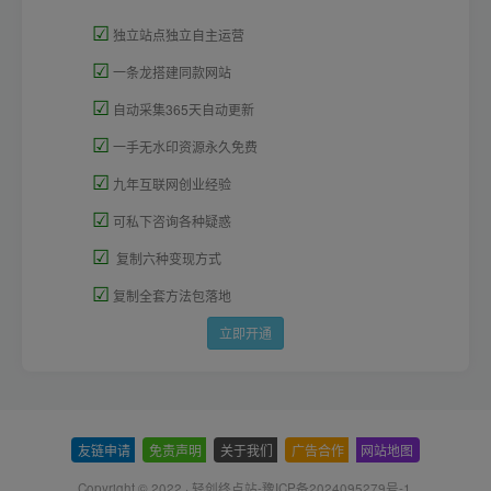
☑
独立站点独立自主运营
☑
一条龙搭建同款网站
☑
自动采集365天自动更新
☑
一手无水印资源永久免费
☑
九年互联网创业经验
☑
可私下咨询各种疑惑
☑
复制六种变现方式
☑
复制全套方法包落地
立即开通
友链申请
-
免责声明
-
关于我们
-
广告合作
-
网站地图
Copyright © 2022 ·
轻创终点站-豫ICP备2024095279号-1