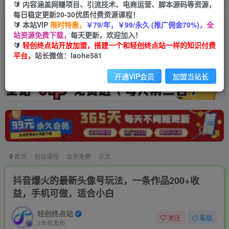
🔰 内容涵盖网赚项目、引流技术、电商运营、脚本源码等资源，
每日稳定更新20-30优质付费资源课程！
🔰 本站VIP
限时特惠，
￥79/年，￥99/永久 (推广佣金70%)，
全
站资源免费下载，
每天更新，欢迎加入！
🔰
轻创终点站开放加盟，搭建一个和轻创终点站一样的知识付费
平台，
站长微信：laohe581
开通VIP会员
加盟当站长
首页
创业课程
会员免费
正文
抖音爆火的最新头像号玩法，一条作品200+收
益，手机可做，适合小白
轻创终点站
关注
私信
2年前发布