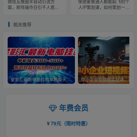
微信互推圈半自动引流方
埃德蒙普通人都能起飞的个
案，矩阵操作日引千人思路
人IP策划课，如何策划一个
【详细视频教程】
优质个人IP
相关推荐
星影汇最新电脑挂机单机每天300+团队管道收益轻松日入1000+
中小
年费会员
79元（限时特惠）