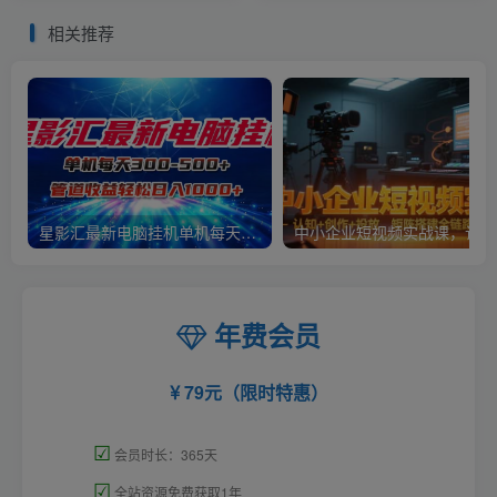
相关推荐
星影汇最新电脑挂机单机每天300+团队管道收益轻松日入1000+
中小
年费会员
79元（限时特惠）
☑
会员时长：365天
☑
全站资源免费获取1年