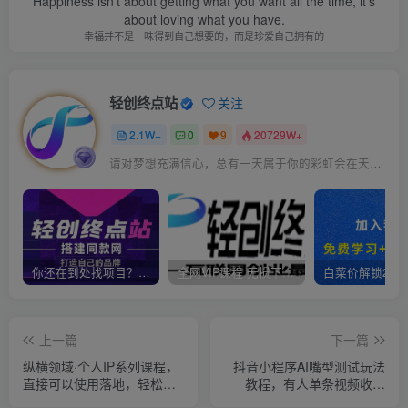
Happiness isn't about getting what you want all the time, it's
about loving what you have.
幸福并不是一味得到自己想要的，而是珍爱自己拥有的
轻创终点站
关注
2.1W+
0
9
20729W+
请对梦想充满信心，总有一天属于你的彩虹会在天空微笑
你还在到处找项目？还在当韭菜？我靠卖项目一个月收入5万+，曾经我也是个失败者。
全网VIP课程 无损下载~
上一篇
下一篇
纵横领域·个人IP系列课程，
抖音小程序AI嘴型测试玩法
直接可以使用落地，轻松打
教程，有人单条视频收入
造出具有影响力的好IP
1W+，门槛低易操作