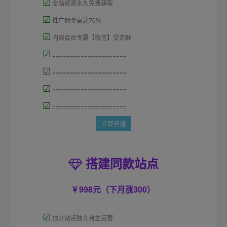
☑
全站资源永久免费获取
☑
推广佣金高达70％
☑
内部会员专属【微信】交流群
☑
=====================
☑
=====================
☑
=====================
☑
=====================
立即开通
搭建同款站点
998元（下月涨300）
☑
独立站点独立自主运营