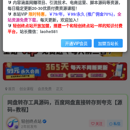
🔰 内容涵盖网赚项目、引流技术、电商运营、脚本源码等资源，
每日稳定更新20-30优质付费资源课程！
🔰 本站VIP
限时特惠，
￥79/年，￥99/永久 (推广佣金70%)，
全
站资源免费下载，
每天更新，欢迎加入！
🔰
轻创终点站开放加盟，搭建一个和轻创终点站一样的知识付费
平台，
站长微信：laohe581
开通VIP会员
加盟当站长
首页
创业课程
会员免费
正文
网盘转存工具源码，百度网盘直接转存到夸克【源
码+教程】
轻创终点站
关注
私信
2年前发布