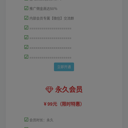
☑
推广佣金高达50％
☑
内部会员专属【微信】交流群
☑
=====================
☑
=====================
☑
=====================
☑
=====================
立即开通
永久会员
99元（限时特惠）
☑
会员时长：永久