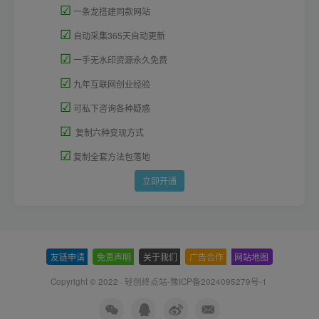
☑
一条龙搭建同款网站
☑
自动采集365天自动更新
☑
一手无水印资源永久免费
☑
九年互联网创业经验
☑
可私下咨询各种疑惑
☑
复制六种变现方式
☑
复制全套方法包落地
立即开通
友链申请
-
免责声明
-
关于我们
-
广告合作
-
网站地图
Copyright © 2022 ·
轻创终点站-豫ICP备2024095279号-1