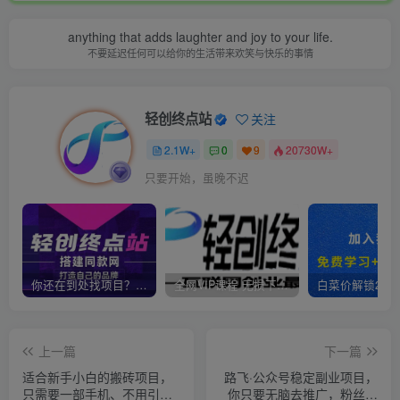
anything that adds laughter and joy to your life.
不要延迟任何可以给你的生活带来欢笑与快乐的事情
轻创终点站
关注
2.1W+
0
9
20730W+
只要开始，虽晚不迟
你还在到处找项目？还在当韭菜？我靠卖项目一个月收入5万+，曾经我也是个失败者。
全网VIP课程 无损下载~
上一篇
下一篇
适合新手小白的搬砖项目，
路飞·公众号稳定副业项目，
只需要一部手机、不用引流
你只要无脑去推广，粉丝和