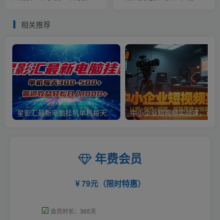
也能做到日入300+【揭秘】
收入，自然就来了
相关推荐
星影汇最新电脑挂机单机每天300+团队管道收益轻松日入1000+
中小
年费会员
79元（限时特惠）
☑
会员时长：365天