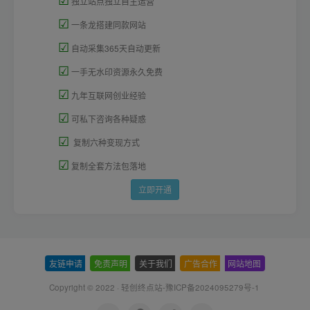
独立站点独立自主运营
☑
一条龙搭建同款网站
☑
自动采集365天自动更新
☑
一手无水印资源永久免费
☑
九年互联网创业经验
☑
可私下咨询各种疑惑
☑
复制六种变现方式
☑
复制全套方法包落地
立即开通
友链申请
-
免责声明
-
关于我们
-
广告合作
-
网站地图
Copyright © 2022 ·
轻创终点站-豫ICP备2024095279号-1