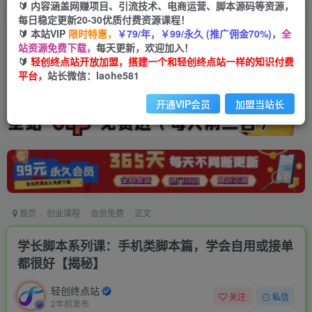
🔰 内容涵盖网赚项目、引流技术、电商运营、脚本源码等资源，
每日稳定更新20-30优质付费资源课程！
🔰 本站VIP
限时特惠，
￥79/年，￥99/永久 (推广佣金70%)，
全
站资源免费下载，
每天更新，欢迎加入！
🔰
轻创终点站开放加盟，搭建一个和轻创终点站一样的知识付费
平台，
站长微信：laohe581
开通VIP会员
加盟当站长
首页
创业课程
会员免费
正文
学长脚本系列课：手机类脚本篇，学会自用或接单
都很好【揭秘】
轻创终点站
关注
私信
2年前发布