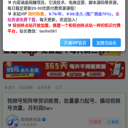
🔰 内容涵盖网赚项目、引流技术、电商运营、脚本源码等资源，
每日稳定更新20-30优质付费资源课程！
🔰 本站VIP
限时特惠，
￥79/年，￥99/永久 (推广佣金70%)，
全
站资源免费下载，
每天更新，欢迎加入！
🔰
轻创终点站开放加盟，搭建一个和轻创终点站一样的知识付费
平台，
站长微信：laohe581
开通VIP会员
加盟当站长
首页
创业课程
会员免费
正文
视频号矩阵带货训练营，批量暴力起号，撬动视频
号流量，月利润5w+
轻创终点站
关注
私信
2年前发布