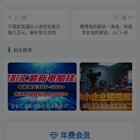
上一篇
下一篇
不露脸直播玩小游戏也能日
槽槽电影解说一课通，快速
赚几百元，解析复古游戏机
学会电影解说，入门+进阶
卖货玩法【揭秘】
+剪辑速成+直播课
相关推荐
星影汇最新电脑挂机单机每天300+团队管道收益轻松日入1000+
中小
年费会员