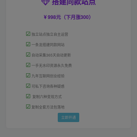
搭建同款站点
998元（下月涨300）
☑
独立站点独立自主运营
☑
一条龙搭建同款网站
☑
自动采集365天自动更新
☑
一手无水印资源永久免费
☑
九年互联网创业经验
☑
可私下咨询各种疑惑
☑
复制六种变现方式
☑
复制全套方法包落地
立即开通