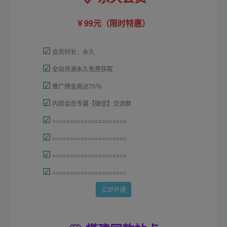
99元（限时特惠）
☑
会员时长：永久
☑
全站资源永久免费获取
☑
推广佣金高达70％
☑
内部会员专属【微信】交流群
☑
=====================
☑
=====================
☑
=====================
☑
=====================
立即开通