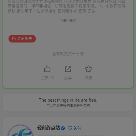
如遇到充值付费环节课程或软件 请马上删除退出 涉及自身权益/利益
需要投资的一律不要相信，访客发现请向客服举报。 6、本教程仅供
揭秘 请勿用于非法违规操作 否则和作者 官网 无关
THE END
会员免费
喜欢就支持一下吧
点赞
43
分享
收藏
The best things in life are free.
生活中最美好的事都是免费的
轻创终点站
关注