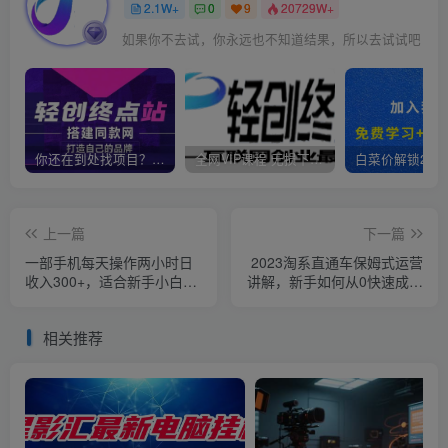
2.1W+
0
9
20729W+
如果你不去试，你永远也不知道结果，所以去试试吧
你还在到处找项目？还在当韭菜？我靠卖项目一个月收入5万+，曾经我也是个失败者。
全网VIP课程 无损下载~
上一篇
下一篇
一部手机每天操作两小时日
2023淘系直通车保姆式运营
收入300+，适合新手小白的
讲解，新手如何从0快速成长
创业网赚项目【揭秘】
实战操作，新手多方位全能
教学
相关推荐