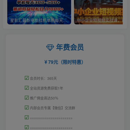
星影汇最新电脑挂机单机每天300+团队管道收益轻松日入1000+
中小
年费会员
79元（限时特惠）
☑
会员时长：365天
☑
全站资源免费获取1年
☑
推广佣金高达50％
☑
内部会员专属【微信】交流群
☑
=====================
☑
=====================