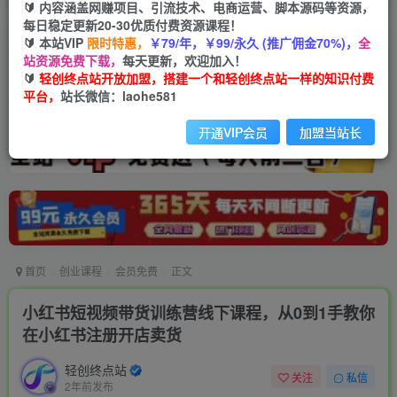
🔰 内容涵盖网赚项目、引流技术、电商运营、脚本源码等资源，
每日稳定更新20-30优质付费资源课程！
🔰 本站VIP
限时特惠，
￥79/年，￥99/永久 (推广佣金70%)，
全
站资源免费下载，
每天更新，欢迎加入！
🔰
轻创终点站开放加盟，搭建一个和轻创终点站一样的知识付费
平台，
站长微信：laohe581
开通VIP会员
加盟当站长
首页
创业课程
会员免费
正文
小红书短视频带货训练营线下课程，从0到1手教你
在小红书注册开店卖货
轻创终点站
关注
私信
2年前发布