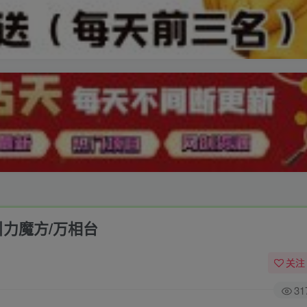
引力魔方/万相台
关注
31