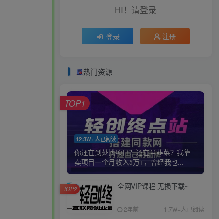
HI！请登录
登录
注册
热门资源
TOP1
12.3W+人已阅读
你还在到处找项目？还在当韭菜？我靠
卖项目一个月收入5万+，曾经我也...
全网VIP课程 无损下载~
TOP2
2年前
1.7W+人已阅读