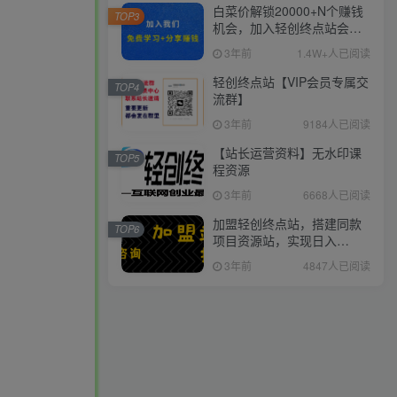
白菜价解锁20000+N个赚钱
TOP3
机会，加入轻创终点站会
员，全站资源免费学习。
3年前
1.4W+人已阅读
轻创终点站【VIP会员专属交
TOP4
流群】
3年前
9184人已阅读
【站长运营资料】无水印课
TOP5
程资源
3年前
6668人已阅读
加盟轻创终点站，搭建同款
TOP6
项目资源站，实现日入
2000+
3年前
4847人已阅读