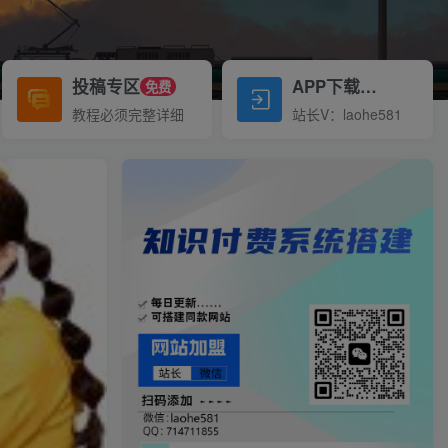
投稿专区
APP下载
免费
Down
教程必须完整详细
站长V：laohe581