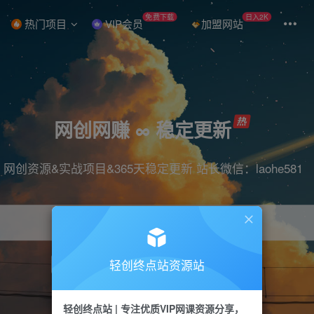
免费下载
日入2K
热门项目
VIP会员
加盟网站
网创网赚 ∞ 稳定更新
网创资源&实战项目&365天稳定更新 站长微信：laohe581
轻创终点站资源站
项目
抖音
引流
短视频
剪辑
带货
轻创终点站 | 专注优质VIP网课资源分享，