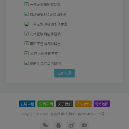
☑
一条龙搭建同款网站
☑
自动采集365天自动更新
☑
一手无水印资源永久免费
☑
九年互联网创业经验
☑
可私下咨询各种疑惑
☑
复制六种变现方式
☑
复制全套方法包落地
立即开通
友链申请
-
免责声明
-
关于我们
-
广告合作
-
网站地图
Copyright © 2022 ·
轻创终点站-豫ICP备2024095279号-1