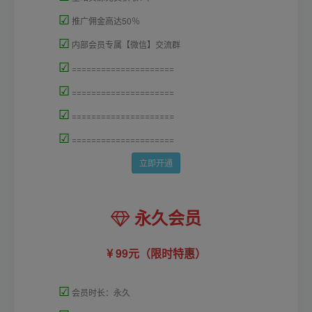
☑
推广佣金高达50％
☑
内部会员专属【微信】交流群
☑
=====================
☑
=====================
☑
=====================
☑
=====================
立即开通
永久会员
99元（限时特惠）
☑
会员时长：永久