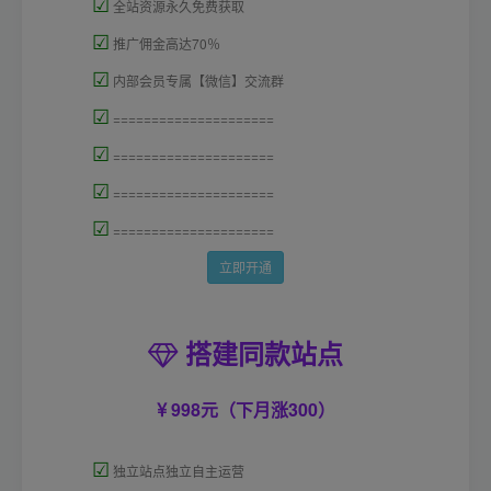
☑
全站资源永久免费获取
☑
推广佣金高达70％
☑
内部会员专属【微信】交流群
☑
=====================
☑
=====================
☑
=====================
☑
=====================
立即开通
搭建同款站点
998元（下月涨300）
☑
独立站点独立自主运营