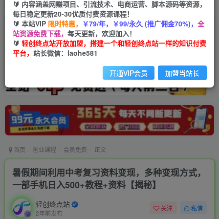
🔰 内容涵盖网赚项目、引流技术、电商运营、脚本源码等资源，
每日稳定更新20-30优质付费资源课程！
🔰 本站VIP
限时特惠，
￥79/年，￥99/永久 (推广佣金70%)，
全
站资源免费下载，
每天更新，欢迎加入！
🔰
轻创终点站开放加盟，搭建一个和轻创终点站一样的知识付费
平台，
站长微信：laohe581
开通VIP会员
加盟当站长
首页
创业课程
会员免费
正文
暑假期间利用中考复习资料变现，多种变现方式，
一部手机日入500+教程+资料【揭秘】
轻创终点站
关注
私信
2年前发布