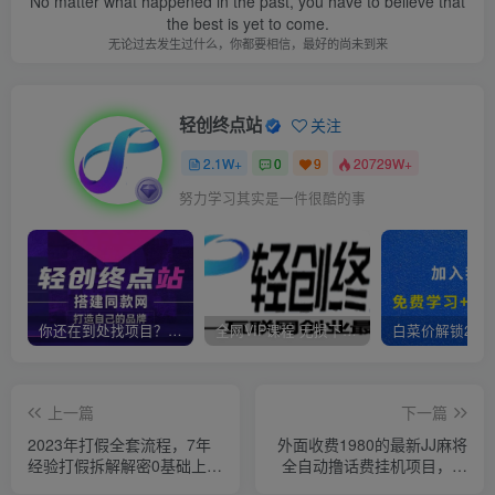
No matter what happened in the past, you have to believe that
the best is yet to come.
无论过去发生过什么，你都要相信，最好的尚未到来
轻创终点站
关注
2.1W+
0
9
20729W+
努力学习其实是一件很酷的事
你还在到处找项目？还在当韭菜？我靠卖项目一个月收入5万+，曾经我也是个失败者。
全网VIP课程 无损下载~
上一篇
下一篇
2023年打假全套流程，7年
外面收费1980的最新JJ麻将
经验打假拆解解密0基础上手
全自动撸话费挂机项目，单
【仅揭秘】
机收益200+【揭秘】