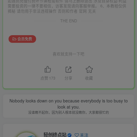
如遇到充值付费环节课程或软件 请马上删除退出 涉及自身权益/利益
需要投资的一律不要相信，访客发现请向客服举报。 6、本教程仅供
揭秘 请勿用于非法违规操作 否则和作者 官网 无关
THE END
会员免费
喜欢就支持一下吧
点赞
173
分享
收藏
Nobody looks down on you because everybody is too busy to
look at you.
没谁瞧不起你，因为别人根本就没瞧你，大家都很忙的
轻创终点站
关注