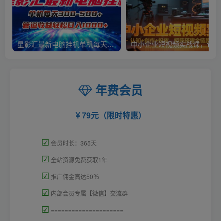
星影汇最新电脑挂机单机每天300+团队管道收益轻松日入1000+
中小
年费会员
79元（限时特惠）
☑
会员时长：365天
☑
全站资源免费获取1年
☑
推广佣金高达50％
☑
内部会员专属【微信】交流群
☑
=====================