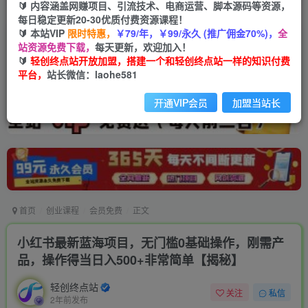
🔰 内容涵盖网赚项目、引流技术、电商运营、脚本源码等资源，
每日稳定更新20-30优质付费资源课程！
🔰 本站VIP
限时特惠，
￥79/年，￥99/永久 (推广佣金70%)，
全
站资源免费下载，
每天更新，欢迎加入！
🔰
轻创终点站开放加盟，搭建一个和轻创终点站一样的知识付费
平台，
站长微信：laohe581
开通VIP会员
加盟当站长
首页
创业课程
会员免费
正文
小红书最新蓝海项目，无门槛0基础操作，刚需产
品，操作得当日入500+非常简单【揭秘】
轻创终点站
关注
私信
2年前发布