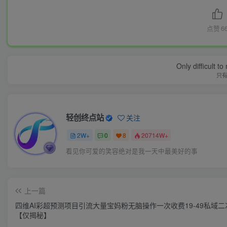
点赞
6
Only difficult t
只
轻创终点站
关注
2W+
0
8
20714W+
看见你可爱的笑容绝对是我一天中最美好的事
上一篇
四维AI彩超预测项目引流大量宝妈粉无脑操作一次收费19-49私域二
【仅揭秘】