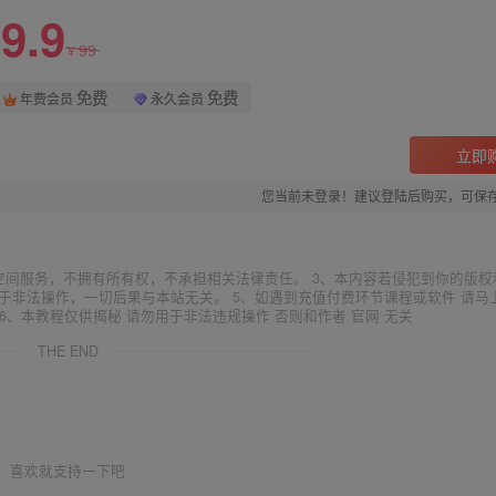
9.9
99
¥
免费
免费
年费会员
永久会员
立即
您当前未登录！建议登陆后购买，可保
空间服务，不拥有所有权，不承担相关法律责任。 3、本内容若侵犯到你的版权
于非法操作，一切后果与本站无关。 5、如遇到充值付费环节课程或软件 请马
6、本教程仅供揭秘 请勿用于非法违规操作 否则和作者 官网 无关
THE END
喜欢就支持一下吧