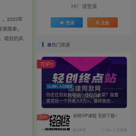
HI！请登录
，2023年
登录
注册
非常简单，
。项目的风
热门资源
TOP1
12.3W+人已阅读
你还在到处找项目？还在当韭菜？我靠
卖项目一个月收入5万+，曾经我也...
全网VIP课程 无损下载~
TOP2
2年前
1.7W+人已阅读