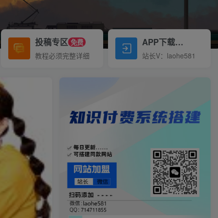
投稿专区
APP下载
免费
Down
教程必须完整详细
站长V：laohe581