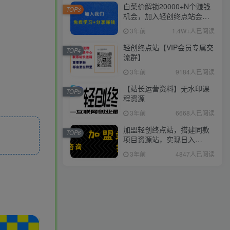
白菜价解锁20000+N个赚钱
TOP3
机会，加入轻创终点站会
员，全站资源免费学习。
3年前
1.4W+人已阅读
轻创终点站【VIP会员专属交
TOP4
流群】
3年前
9184人已阅读
【站长运营资料】无水印课
TOP5
程资源
3年前
6668人已阅读
加盟轻创终点站，搭建同款
TOP6
项目资源站，实现日入
2000+
3年前
4847人已阅读