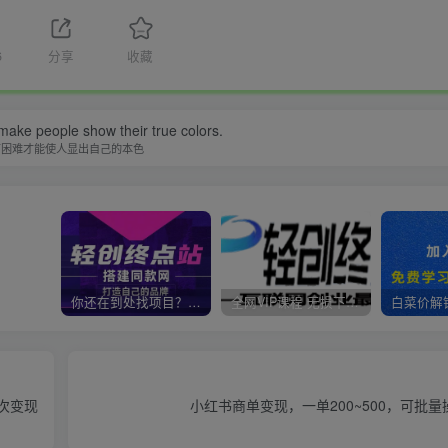
6
分享
收藏
o make people show their true colors.
有困难才能使人显出自己的本色
你还在到处找项目？还在当韭菜？我靠卖项目一个月收入5万+，曾经我也是个失败者。
全网VIP课程 无损下载~
次变现
小红书商单变现，一单200~500，可批