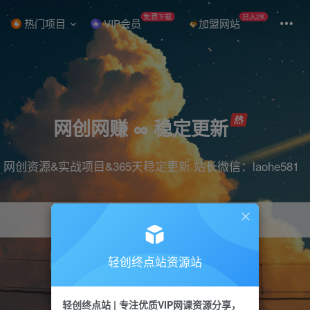
免费下载
日入2K
热门项目
VIP会员
加盟网站
网创网赚 ∞ 稳定更新
网创资源&实战项目&365天稳定更新 站长微信：laohe581
轻创终点站资源站
项目
抖音
引流
短视频
剪辑
带货
轻创终点站 | 专注优质VIP网课资源分享，