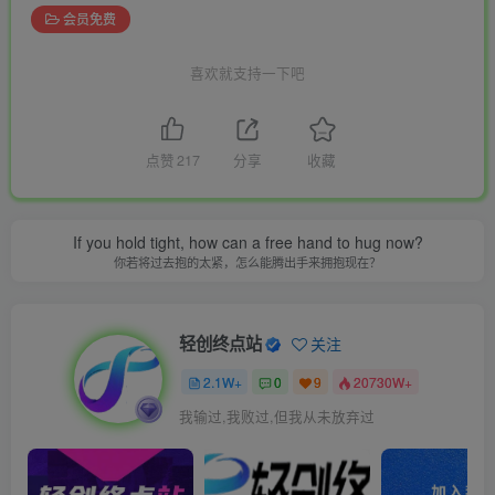
会员免费
喜欢就支持一下吧
点赞
217
分享
收藏
If you hold tight, how can a free hand to hug now?
你若将过去抱的太紧，怎么能腾出手来拥抱现在？
轻创终点站
关注
2.1W+
0
9
20730W+
我输过,我败过,但我从未放弃过