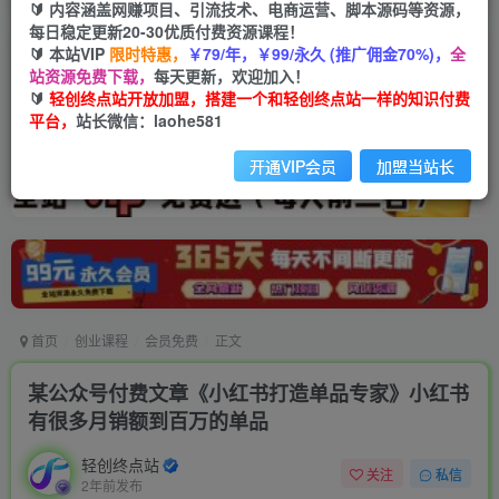
🔰 内容涵盖网赚项目、引流技术、电商运营、脚本源码等资源，
每日稳定更新20-30优质付费资源课程！
🔰 本站VIP
限时特惠，
￥79/年，￥99/永久 (推广佣金70%)，
全
站资源免费下载，
每天更新，欢迎加入！
🔰
轻创终点站开放加盟，搭建一个和轻创终点站一样的知识付费
平台，
站长微信：laohe581
开通VIP会员
加盟当站长
首页
创业课程
会员免费
正文
某公众号付费文章《小红书打造单品专家》小红书
有很多月销额到百万的单品
轻创终点站
关注
私信
2年前发布