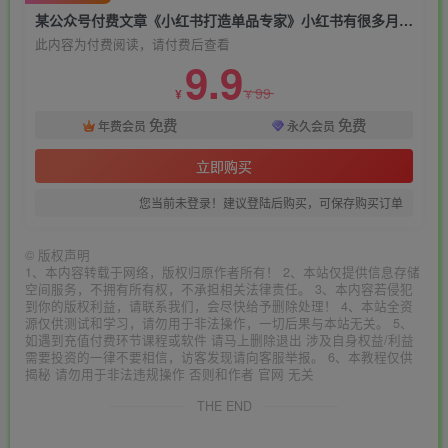
某公众号付费文章《小红书打造单品专家》小红书有很多月销额到百万的单品
此内容为付费阅读，请付费后查看
9.9
99
¥
¥
免费
免费
年费会员
永久会员
立即购买
您当前未登录！建议登陆后购买，可保存购买订单
©
版权声明
1、本内容转载于网络，版权归原作者所有！ 2、本站仅提供信息存储
空间服务，不拥有所有权，不承担相关法律责任。 3、本内容若侵犯
到你的版权利益，请联系我们，会尽快给予删除处理！ 4、本站全资
源仅供测试和学习，请勿用于非法操作，一切后果与本站无关。 5、
如遇到充值付费环节课程或软件 请马上删除退出 涉及自身权益/利益
需要投资的一律不要相信，访客发现请向客服举报。 6、本教程仅供
揭秘 请勿用于非法违规操作 否则和作者 官网 无关
THE END