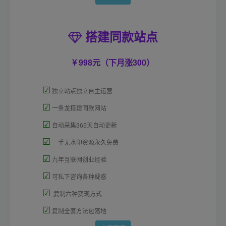
搭建同款站点
998元（下月涨300）
☑
独立站点独立自主运营
☑
一条龙搭建同款网站
☑
自动采集365天自动更新
☑
一手无水印资源永久免费
☑
九年互联网创业经验
☑
可私下咨询各种疑惑
☑
复制六种变现方式
☑
复制全套方法包落地