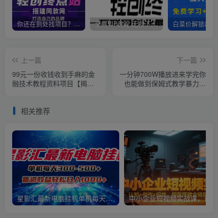
你还在到处找项目？还在当韭菜？我靠卖项目一个月收入5万+，曾经我也是个失败者。
全网VIP课程 无损下载~
上一篇
下一篇
99元一份收钱收到手麻的金
一分钟700W播放进来学完你
融技术教程资料项目【揭
也能做到保姆式教学暴力变
秘】
现（教程+83G素材）【揭
秘】
相关推荐
星影汇最新电脑挂机单机每天300+团队管道收益轻松日入1000+
中小