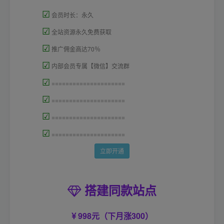
☑
会员时长：永久
☑
全站资源永久免费获取
☑
推广佣金高达70％
☑
内部会员专属【微信】交流群
☑
=====================
☑
=====================
☑
=====================
☑
=====================
立即开通
搭建同款站点
998元（下月涨300）