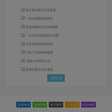
☑
独立站点独立自主运营
☑
一条龙搭建同款网站
☑
自动采集365天自动更新
☑
一手无水印资源永久免费
☑
九年互联网创业经验
☑
可私下咨询各种疑惑
☑
复制六种变现方式
☑
复制全套方法包落地
立即开通
友链申请
-
免责声明
-
关于我们
-
广告合作
-
网站地图