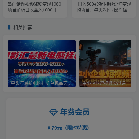
热门话题视频涨粉变现1980
日入500+的可持续延伸变现
项目解析日收益入1000【仅
的项目，每天2小时操作轻松
揭秘】
【揭秘】
相关推荐
星影汇最新电脑挂机单机每天300+团队管道收益轻松日入1000+
中小
年费会员
79元（限时特惠）