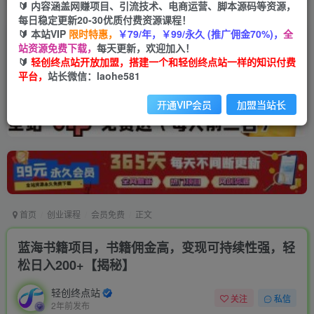
🔰 内容涵盖网赚项目、引流技术、电商运营、脚本源码等资源，
每日稳定更新20-30优质付费资源课程！
🔰 本站VIP
限时特惠，
￥79/年，￥99/永久 (推广佣金70%)，
全
站资源免费下载，
每天更新，欢迎加入！
🔰
轻创终点站开放加盟，搭建一个和轻创终点站一样的知识付费
平台，
站长微信：laohe581
开通VIP会员
加盟当站长
首页
创业课程
会员免费
正文
蓝海书籍项目，书籍佣金高，变现可持续性强，轻
松日入200+【揭秘】
轻创终点站
关注
私信
2年前发布