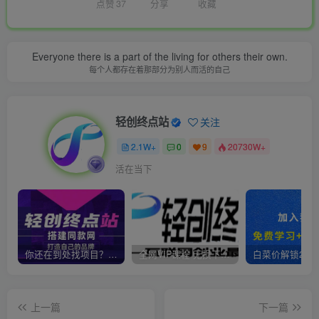
点赞
37
分享
收藏
Everyone there is a part of the living for others their own.
每个人都存在着那部分为别人而活的自己
轻创终点站
关注
2.1W+
0
9
20730W+
活在当下
你还在到处找项目？还在当韭菜？我靠卖项目一个月收入5万+，曾经我也是个失败者。
全网VIP课程 无损下载~
上一篇
下一篇