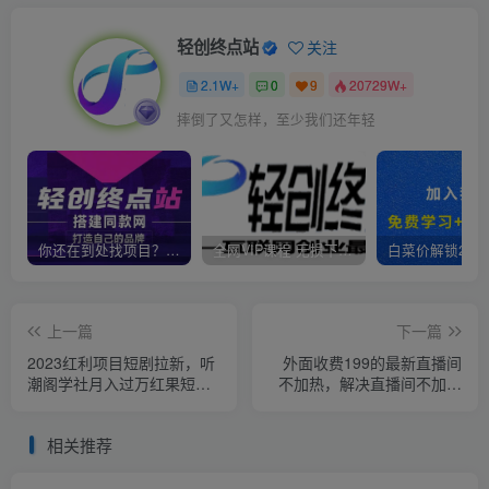
轻创终点站
关注
2.1W+
0
9
20729W+
摔倒了又怎样，至少我们还年轻
你还在到处找项目？还在当韭菜？我靠卖项目一个月收入5万+，曾经我也是个失败者。
全网VIP课程 无损下载~
上一篇
下一篇
2023红利项目短剧拉新，听
外面收费199的最新直播间
潮阁学社月入过万红果短剧
不加热，解决直播间不加热
番茄小说CPA拉新项目教程
问题（软件＋教程）
【揭秘】
相关推荐