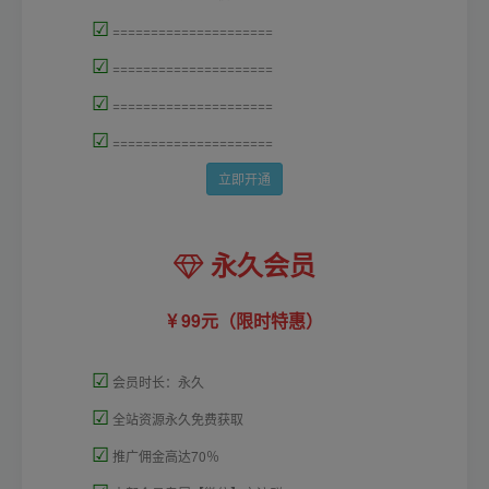
☑
=====================
☑
=====================
☑
=====================
☑
=====================
立即开通
永久会员
99元（限时特惠）
☑
会员时长：永久
☑
全站资源永久免费获取
☑
推广佣金高达70％