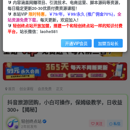
🔰 内容涵盖网赚项目、引流技术、电商运营、脚本源码等资源，
每日稳定更新20-30优质付费资源课程！
🔰 本站VIP
限时特惠，
￥79/年，￥99/永久 (推广佣金70%)，
全
站资源免费下载，
每天更新，欢迎加入！
🔰
轻创终点站开放加盟，搭建一个和轻创终点站一样的知识付费
平台，
站长微信：laohe581
开通VIP会员
加盟当站长
首页
创业课程
会员免费
正文
抖音旅游团购，小白可操作，保姆级教学，日收益
300+【揭秘】
轻创终点站
关注
私信
2年前发布