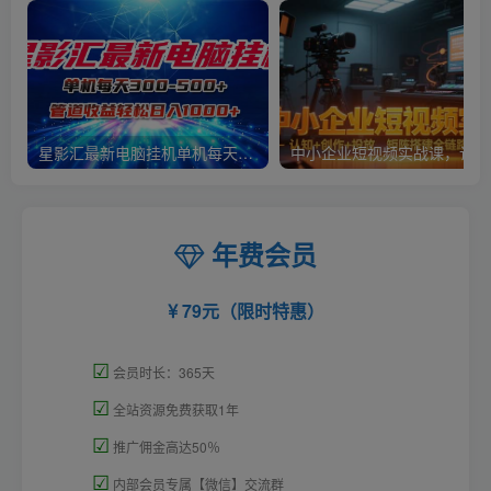
星影汇最新电脑挂机单机每天300+团队管道收益轻松日入1000+
中小
年费会员
79元（限时特惠）
☑
会员时长：365天
☑
全站资源免费获取1年
☑
推广佣金高达50％
☑
内部会员专属【微信】交流群