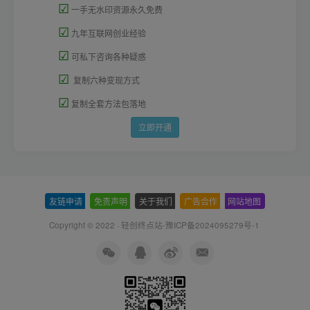
☑
一手无水印资源永久免费
☑
九年互联网创业经验
☑
可私下咨询各种疑惑
☑
复制六种变现方式
☑
复制全套方法包落地
立即开通
友链申请
-
免责声明
-
关于我们
-
广告合作
-
网站地图
Copyright © 2022 ·
轻创终点站-豫ICP备2024095279号-1