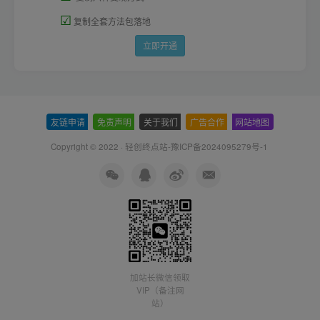
☑
复制全套方法包落地
立即开通
友链申请
-
免责声明
-
关于我们
-
广告合作
-
网站地图
Copyright © 2022 ·
轻创终点站-豫ICP备2024095279号-1
加站长微信领取
VIP（备注网
站）