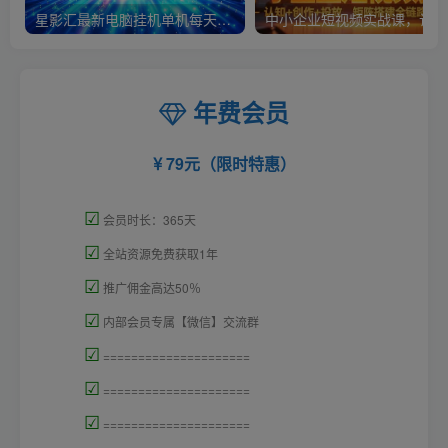
星影汇最新电脑挂机单机每天300+团队管道收益轻松日入1000+
中小
年费会员
79元（限时特惠）
☑
会员时长：365天
☑
全站资源免费获取1年
☑
推广佣金高达50％
☑
内部会员专属【微信】交流群
☑
=====================
☑
=====================
☑
=====================