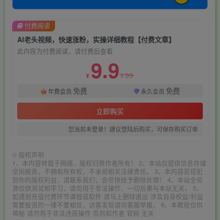
付费阅读
AI老头视频，快速涨粉，实操详细教程【付费文章】
此内容为付费阅读，请付费后查看
9.9
99
¥
¥
免费
免费
年费会员
永久会员
立即购买
您当前未登录！建议登陆后购买，可保存购买订单
©
版权声明
1、本内容转载于网络，版权归原作者所有！ 2、本站仅提供信息存储
空间服务，不拥有所有权，不承担相关法律责任。 3、本内容若侵犯
到你的版权利益，请联系我们，会尽快给予删除处理！ 4、本站全资
源仅供测试和学习，请勿用于非法操作，一切后果与本站无关。 5、
如遇到充值付费环节课程或软件 请马上删除退出 涉及自身权益/利益
需要投资的一律不要相信，访客发现请向客服举报。 6、本教程仅供
揭秘 请勿用于非法违规操作 否则和作者 官网 无关