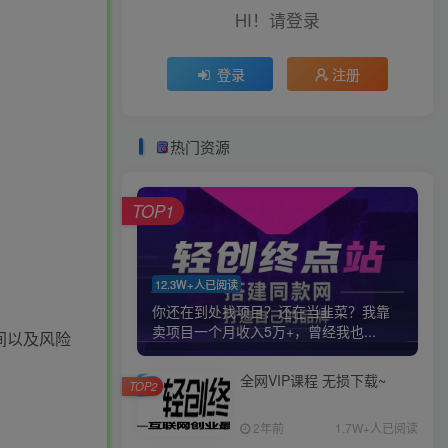
HI！请登录
登录
注册
热门资源
TOP1
12.3W+人已阅读
你还在到处找项目？还在当韭菜？我靠
卖项目一个月收入5万+，曾经我也...
间以及风险
全网VIP课程 无损下载~
TOP2
2年前
1.7W+人已阅读