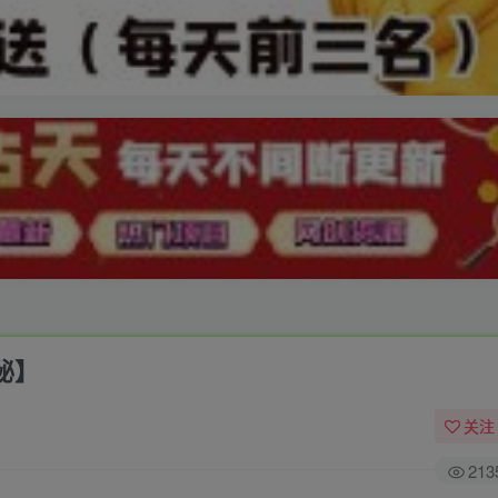
秘】
关注
213