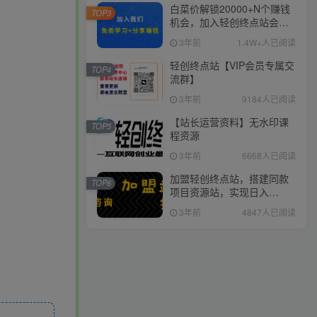
白菜价解锁20000+N个赚钱
TOP3
机会，加入轻创终点站会
员，全站资源免费学习。
3年前
1.4W+人已阅读
轻创终点站【VIP会员专属交
TOP4
流群】
3年前
9184人已阅读
【站长运营资料】无水印课
TOP5
程资源
3年前
6668人已阅读
加盟轻创终点站，搭建同款
TOP6
项目资源站，实现日入
2000+
3年前
4847人已阅读