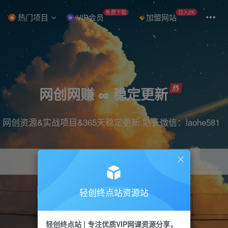
免费下载
日入2K
热门项目
VIP会员
加盟网站
网创网赚 ∞ 稳定更新
网创资源&实战项目&365天稳定更新 站长微信：laohe581
轻创终点站资源站
项目
抖音
引流
短视频
剪辑
带货
轻创终点站 | 专注优质VIP网课资源分享，