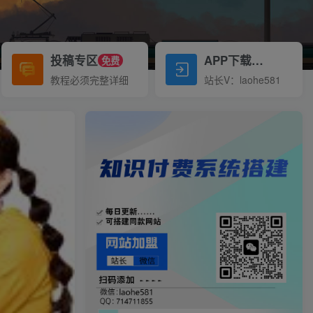
投稿专区
APP下载
免费
Down
教程必须完整详细
站长V：laohe581