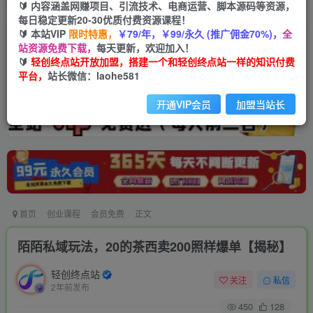
🔰 内容涵盖网赚项目、引流技术、电商运营、脚本源码等资源，
每日稳定更新20-30优质付费资源课程！
🔰 本站VIP
限时特惠，
￥79/年，￥99/永久 (推广佣金70%)，
全
站资源免费下载，
每天更新，欢迎加入！
🔰
轻创终点站开放加盟，搭建一个和轻创终点站一样的知识付费
平台，
站长微信：laohe581
开通VIP会员
加盟当站长
首页
创业课程
会员免费
正文
陌陌私域玩法，20的茶西卖200照样爆单【揭秘】
轻创终点站
关注
私信
2年前发布
450
128