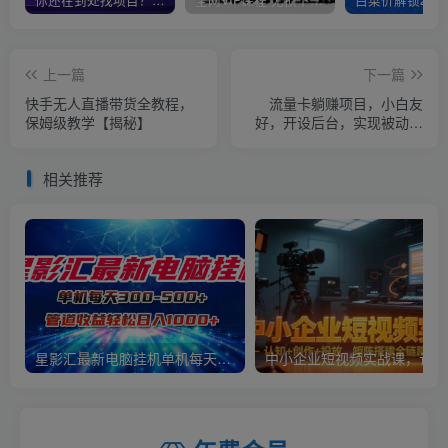
上一篇
下一篇
快手无人直播带货全教程，
流量卡躺赚项目，小白友
保姆级教学【揭秘】
好，开设后台，实现被动收
益，只要出卡，就能一直赚
钱，利润高昂【揭秘】
相关推荐
星影汇最新电脑挂机单机每天300+团队管道收益轻松日入1000+
中小