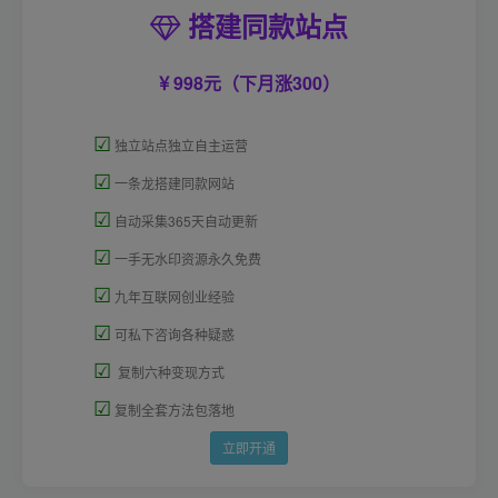
搭建同款站点
998元（下月涨300）
☑
独立站点独立自主运营
☑
一条龙搭建同款网站
☑
自动采集365天自动更新
☑
一手无水印资源永久免费
☑
九年互联网创业经验
☑
可私下咨询各种疑惑
☑
复制六种变现方式
☑
复制全套方法包落地
立即开通