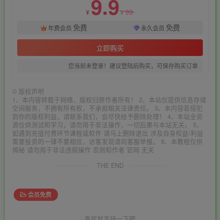
9.9
99
¥
¥
免费
免费
年费会员
永久会员
立即购买
您当前未登录！建议登陆后购买，可保存购买订单
©
版权声明
1、本内容转载于网络，版权归原作者所有！ 2、本站仅提供信息存储
空间服务，不拥有所有权，不承担相关法律责任。 3、本内容若侵犯
到你的版权利益，请联系我们，会尽快给予删除处理！ 4、本站全资
源仅供测试和学习，请勿用于非法操作，一切后果与本站无关。 5、
如遇到充值付费环节课程或软件 请马上删除退出 涉及自身权益/利益
需要投资的一律不要相信，访客发现请向客服举报。 6、本教程仅供
揭秘 请勿用于非法违规操作 否则和作者 官网 无关
THE END
会员免费
喜欢就支持一下吧