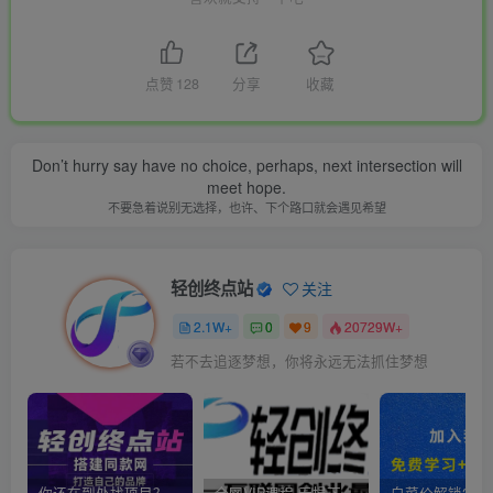
点赞
128
分享
收藏
Don’t hurry say have no choice, perhaps, next intersection will
meet hope.
不要急着说别无选择，也许、下个路口就会遇见希望
轻创终点站
关注
2.1W+
0
9
20729W+
若不去追逐梦想，你将永远无法抓住梦想
你还在到处找项目？还在当韭菜？我靠卖项目一个月收入5万+，曾经我也是个失败者。
全网VIP课程 无损下载~