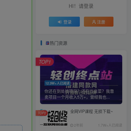
HI！请登录
登录
注册
热门资源
TOP1
12.3W+人已阅读
你还在到处找项目？还在当韭菜？我靠
卖项目一个月收入5万+，曾经我也...
全网VIP课程 无损下载~
TOP2
2年前
1.7W+人已阅读