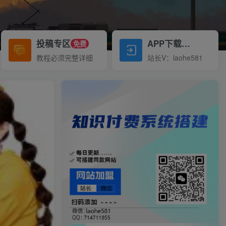
投稿专区
APP下载
免费
Down
教程必须完整详细
站长V：laohe581