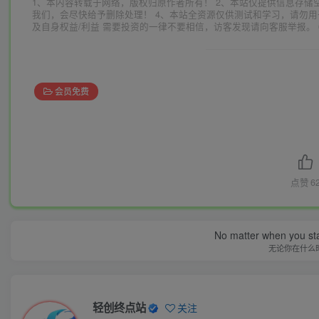
1、本内容转载于网络，版权归原作者所有！ 2、本站仅提供信息存储
我们，会尽快给予删除处理！ 4、本站全资源仅供测试和学习，请勿用
及自身权益/利益 需要投资的一律不要相信，访客发现请向客服举报。 
会员免费
点赞
6
No matter when you start
无论你在什么
轻创终点站
关注