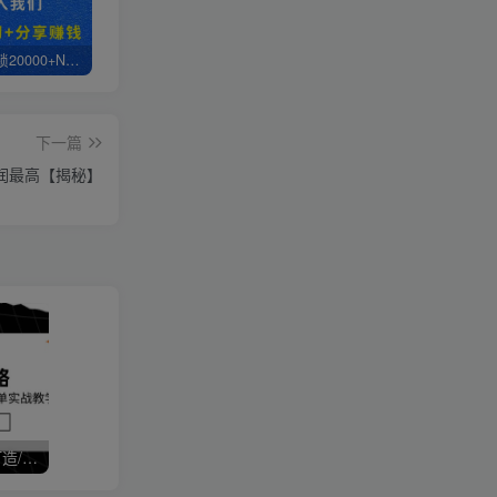
白菜价解锁20000+N个赚钱机会，加入轻创终点站会员，全站资源免费学习。
轻创终点站【VIP会员专属交流群】
【站长运营资料】无水印课程资源
下一篇
润最高【揭秘】
拼多多运营全攻略，爆款打造/付费推广/免费流量/日销千单实战教学/6月更新