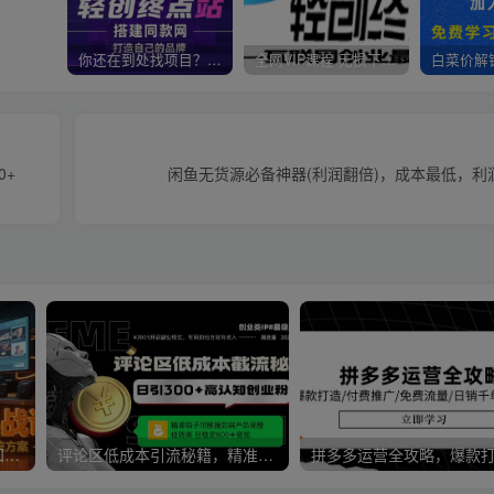
你还在到处找项目？还在当韭菜？我靠卖项目一个月收入5万+，曾经我也是个失败者。
全网VIP课程 无损下载~
0+
闲鱼无货源必备神器(利润翻倍)，成本最低，利
中小企业短视频实战课，认知+创作+投放，矩阵搭建全链路系统方案
评论区低成本引流秘籍，精准钩子直击用户，单账号日增300+创业粉，日稳…