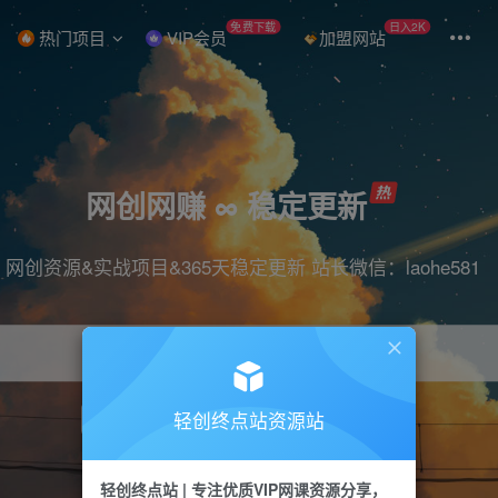
免费下载
日入2K
热门项目
VIP会员
加盟网站
网创网赚 ∞ 稳定更新
网创资源&实战项目&365天稳定更新 站长微信：laohe581
轻创终点站资源站
项目
抖音
引流
短视频
剪辑
带货
轻创终点站 | 专注优质VIP网课资源分享，