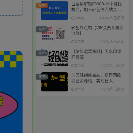
白菜价解锁20000+N个赚钱
TOP3
机会，加入轻创终点站会
员，全站资源免费学习。
3年前
1.4W+人已阅读
轻创终点站【VIP会员专属交
TOP4
流群】
3年前
9184人已阅读
【站长运营资料】无水印课
TOP5
程资源
3年前
6673人已阅读
加盟轻创终点站，搭建同款
TOP6
项目资源站，实现日入
2000+
3年前
4849人已阅读