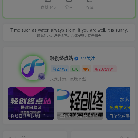
点赞
146
分享
收藏
Time such as water, always silent. If you are well, it is sunny.
时光如水，总是无言。若你安好，便是晴天
轻创终点站
关注
2.1W+
0
9
20729W+
只要开始，虽晚不迟
你还在到处找项目？还在当韭菜？我靠卖项目一个月收入5万+，曾经我也是个失败者。
全网VIP课程 无损下载~