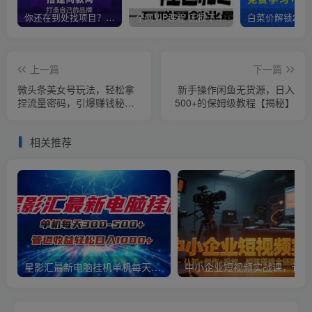
你还在到处找项目？还在当韭菜？我靠卖项目一个月收入5万+，曾经我也是个失败者。
全网VIP课程 无损下载~
上一篇
下一篇
微头条美女号玩法，轻松拿
新手操作闲鱼无货源，日入
捏流量密码，引爆赚钱秘
500+的保姆级教程【揭秘】
籍！【揭秘】
相关推荐
星影汇最新电脑挂机单机每天300+团队管道收益轻松日入1000+
中小