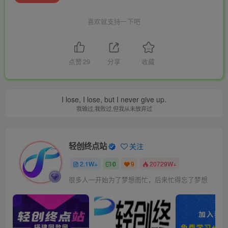
喜欢就支持一下吧
点赞
29
分享
收藏
I lose, I lose, but I never give up.
我输过,我败过,但我从未放弃过
轻创终点站
关注
2.1W+
0
9
20729W+
很多人一开始为了梦想而忙，后来忙得忘了梦想