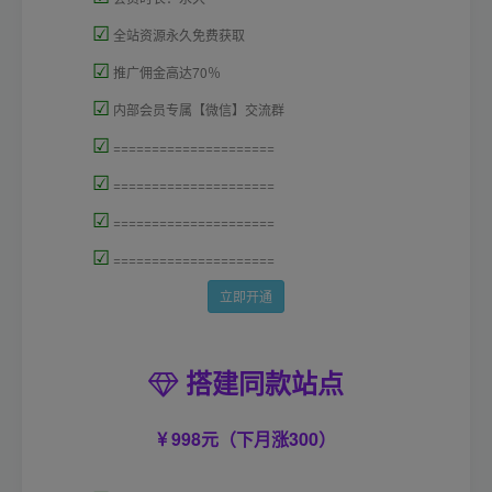
☑
全站资源永久免费获取
☑
推广佣金高达70％
☑
内部会员专属【微信】交流群
☑
=====================
☑
=====================
☑
=====================
☑
=====================
立即开通
搭建同款站点
998元（下月涨300）