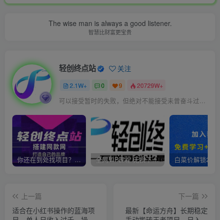
The wise man is always a good listener.
智慧比财富更宝贵
轻创终点站
关注
2.1W+
0
9
20729W+
可以接受暂时的失败，但绝对不能接受未曾奋斗过的自己
你还在到处找项目？还在当韭菜？我靠卖项目一个月收入5万+，曾经我也是个失败者。
全网VIP课程 无损下载~
上一篇
下一篇
适合在小红书操作的蓝海项
最新【命运方舟】长期稳定
目，单人日收入过千，操作
手动搬砖王者项目，日入过