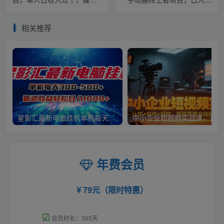
及其简单（保姆级玩法）
千【详细玩法教程】
【揭秘】
相关推荐
星影汇最新电脑挂机单机每天300+团队管道收益轻松日入1000+
中小
年费会员
79元（限时特惠）
☑
会员时长：365天