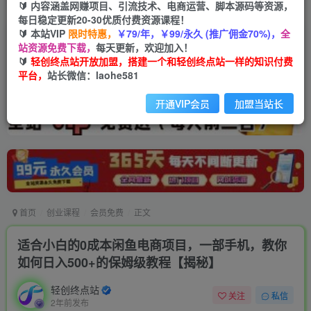
🔰 内容涵盖网赚项目、引流技术、电商运营、脚本源码等资源，
每日稳定更新20-30优质付费资源课程！
🔰 本站VIP
限时特惠，
￥79/年，￥99/永久 (推广佣金70%)，
全
站资源免费下载，
每天更新，欢迎加入！
🔰
轻创终点站开放加盟，搭建一个和轻创终点站一样的知识付费
平台，
站长微信：laohe581
开通VIP会员
加盟当站长
首页
创业课程
会员免费
正文
适合小白的0成本闲鱼电商项目，一部手机，教你
如何日入500+的保姆级教程【揭秘】
轻创终点站
关注
私信
2年前发布