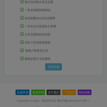
☑
独立站点独立自主运营
☑
一条龙搭建同款网站
☑
自动采集365天自动更新
☑
一手无水印资源永久免费
☑
九年互联网创业经验
☑
可私下咨询各种疑惑
☑
复制六种变现方式
☑
复制全套方法包落地
立即开通
友链申请
-
免责声明
-
关于我们
-
广告合作
-
网站地图
Copyright © 2022 ·
轻创终点站-豫ICP备2024095279号-1