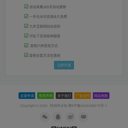
☑
自动采集365天自动更新
☑
一手无水印资源永久免费
☑
九年互联网创业经验
☑
可私下咨询各种疑惑
☑
复制六种变现方式
☑
复制全套方法包落地
立即开通
友链申请
-
免责声明
-
关于我们
-
广告合作
-
网站地图
Copyright © 2022 ·
轻创终点站-豫ICP备2024095279号-1