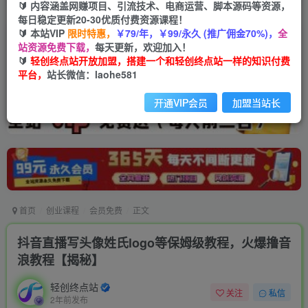
🔰 内容涵盖网赚项目、引流技术、电商运营、脚本源码等资源，
每日稳定更新20-30优质付费资源课程！
🔰 本站VIP
限时特惠，
￥79/年，￥99/永久 (推广佣金70%)，
全
站资源免费下载，
每天更新，欢迎加入！
🔰
轻创终点站开放加盟，搭建一个和轻创终点站一样的知识付费
平台，
站长微信：laohe581
开通VIP会员
加盟当站长
首页
创业课程
会员免费
正文
抖音直播写头像姓氏logo等保姆级教程，火爆撸音
浪教程【揭秘】
轻创终点站
关注
私信
2年前发布