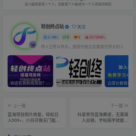
没人能改变另一个人，但是某个人能成为一个人改变的原因
轻创终点站
关注
2.1W+
0
9
20729W+
伟人之所以伟大，是因为他立志要成为伟大的人
你还在到处找项目？还在当韭菜？我靠卖项目一个月收入5万+，曾经我也是个失败者。
全网VIP课程 无损下载~
上一篇
下一篇
蓝海项目照片修复，轻松日
抖音带货蓝海赛道，无需真
入500+，小白可做无门槛暴
人出镜，字帖描字就能变
力变现【揭秘】
现，日入上千（附带全套教
程）