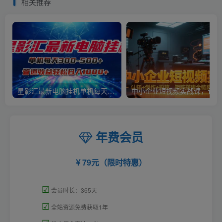
相关推荐
星影汇最新电脑挂机单机每天300+团队管道收益轻松日入1000+
中小
年费会员
79元（限时特惠）
☑
会员时长：365天
☑
全站资源免费获取1年