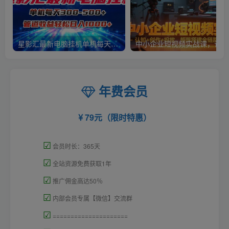
星影汇最新电脑挂机单机每天300+团队管道收益轻松日入1000+
中小
年费会员
79元（限时特惠）
☑
会员时长：365天
☑
全站资源免费获取1年
☑
推广佣金高达50％
☑
内部会员专属【微信】交流群
☑
=====================