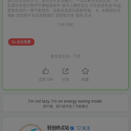
源仅供测试和学习，请勿用于非法操作，一切后果与本站无关。 5、
如遇到充值付费环节课程或软件 请马上删除退出 涉及自身权益/利益
需要投资的一律不要相信，访客发现请向客服举报。 6、本教程仅供
揭秘 请勿用于非法违规操作 否则和作者 官网 无关
THE END
会员免费
喜欢就支持一下吧
点赞
186
分享
收藏
I'm not lazy, I'm on energy saving mode.
我不懒，我只是开启了节能模式
轻创终点站
关注