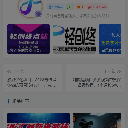
2.1W+
0
9
20730W+
只有自己足够强大，才不会被别人践踏
你还在到处找项目？还在当韭菜？我靠卖项目一个月收入5万+，曾经我也是个失败者。
全网VIP课程 无损下载~
上一篇
下一篇
旅游优化项目，2023最值得
纯搬运项目多多视频带货保
你做的项目没有之一，带你
姆级教程，1个月搞5w佣
月入过万
金，纯小白也能学会【揭
秘】
相关推荐