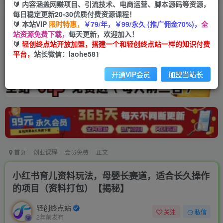
🔰 内容涵盖网赚项目、引流技术、电商运营、脚本源码等资源，
每日稳定更新20-30优质付费资源课程！
🔰 本站VIP
限时特惠，
￥79/年，￥99/永久 (推广佣金70%)，
全
站资源免费下载，
每天更新，欢迎加入！
🔰
轻创终点站开放加盟，搭建一个和轻创终点站一样的知识付费
平台，
站长微信：laohe581
开通VIP会员
加盟当站长
首页
创业课程
会员免费
正文
小红书育儿资料玩法，母婴长赛道，适合长久操作
的项目（资料打包）【揭秘】
轻创终点站
关注
私信
2年前发布