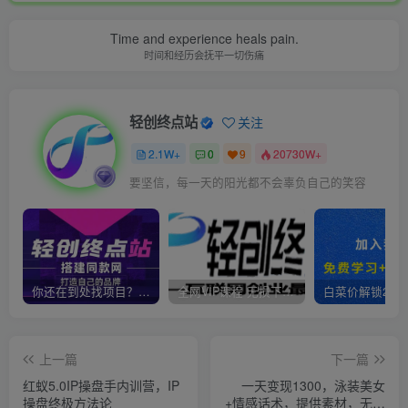
Time and experience heals pain.
时间和经历会抚平一切伤痛
轻创终点站
关注
2.1W+
0
9
20730W+
要坚信，每一天的阳光都不会辜负自己的笑容
你还在到处找项目？还在当韭菜？我靠卖项目一个月收入5万+，曾经我也是个失败者。
全网VIP课程 无损下载~
上一篇
下一篇
红蚁5.0IP操盘手内训营，IP
一天变现1300，泳装美女
操盘终极方法论
+情感话术，提供素材，无脑