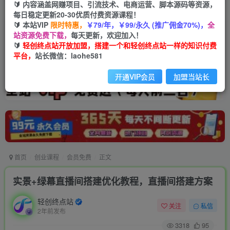
🔰 内容涵盖网赚项目、引流技术、电商运营、脚本源码等资源，
每日稳定更新20-30优质付费资源课程！
🔰 本站VIP
限时特惠，
￥79/年，￥99/永久 (推广佣金70%)，
全
站资源免费下载，
每天更新，欢迎加入！
🔰
轻创终点站开放加盟，搭建一个和轻创终点站一样的知识付费
平台，
站长微信：laohe581
开通VIP会员
加盟当站长
首页
创业课程
会员免费
正文
实景+绿幕直播间搭建优化教程，直播间搭建方案
轻创终点站
关注
私信
2年前发布
3318
95