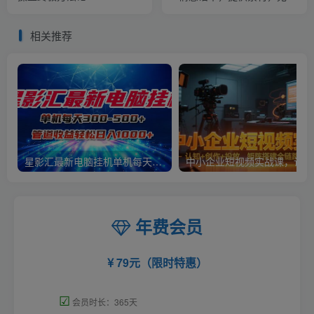
矩阵操作【揭秘】
相关推荐
星影汇最新电脑挂机单机每天300+团队管道收益轻松日入1000+
中小
年费会员
79元（限时特惠）
☑
会员时长：365天