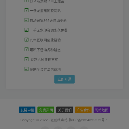
独立站点独立自主运营
☑
一条龙搭建同款网站
☑
自动采集365天自动更新
☑
一手无水印资源永久免费
☑
九年互联网创业经验
☑
可私下咨询各种疑惑
☑
复制六种变现方式
☑
复制全套方法包落地
立即开通
友链申请
-
免责声明
-
关于我们
-
广告合作
-
网站地图
Copyright © 2022 ·
轻创终点站-豫ICP备2024095279号-1