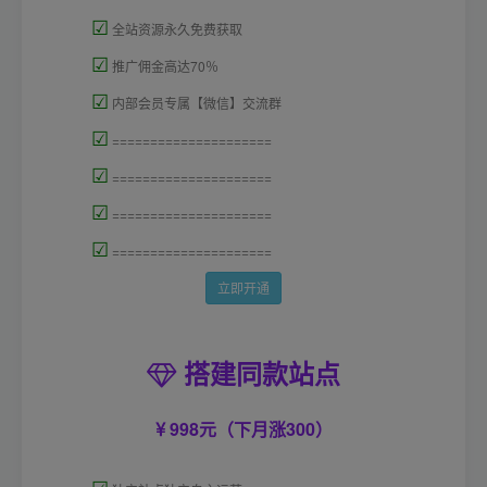
☑
全站资源永久免费获取
☑
推广佣金高达70％
☑
内部会员专属【微信】交流群
☑
=====================
☑
=====================
☑
=====================
☑
=====================
立即开通
搭建同款站点
998元（下月涨300）
☑