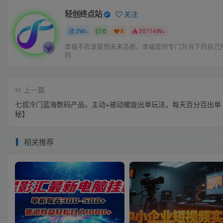
轻创终点站
关注
2W+
0
8
20714W+
幸福不应该留到未来品尝，幸福是你专门为当下的自己
的
上一篇
七叔冷门蓝海数码产品，主动+被动螺旋出单玩法，每天百分百出单
秘】
相关推荐