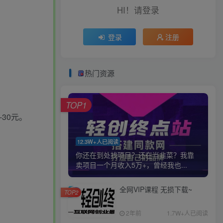
HI！请登录
登录
注册
热门资源
TOP1
30元。
12.3W+人已阅读
你还在到处找项目？还在当韭菜？我靠
卖项目一个月收入5万+，曾经我也...
全网VIP课程 无损下载~
TOP2
2年前
1.7W+人已阅读