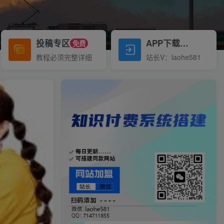
投稿专区
APP下载
免费
Down
教程必须完整详细
站长V：laohe581