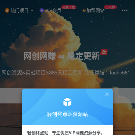
免费下载
日入2K
热门项目
VIP会员
加盟网站
网创网赚 ∞ 稳定更新
网创资源&实战项目&365天稳定更新 站长微信：laohe581
轻创终点站资源站
项目
抖音
引流
短视频
剪辑
带货
轻创终点站 | 专注优质VIP网课资源分享，