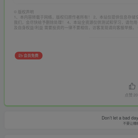
©
版权声明
1、本内容转载于网络，版权归原作者所有！ 2、本站仅提供信息存储
我们，会尽快给予删除处理！ 4、本站全资源仅供测试和学习，请勿用
及自身权益/利益 需要投资的一律不要相信，访客发现请向客服举报。 
会员免费
点赞
20
Don’t let a bad da
不要让糟