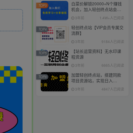
白菜价解锁20000+N个赚钱
TOP3
机会，加入轻创终点站会
员，全站资源免费学习。
3年前
1.4W+人已阅读
轻创终点站【VIP会员专属交
TOP4
流群】
3年前
9184人已阅读
【站长运营资料】无水印课
TOP5
程资源
3年前
6665人已阅读
加盟轻创终点站，搭建同款
TOP6
项目资源站，实现日入
2000+
3年前
4847人已阅读