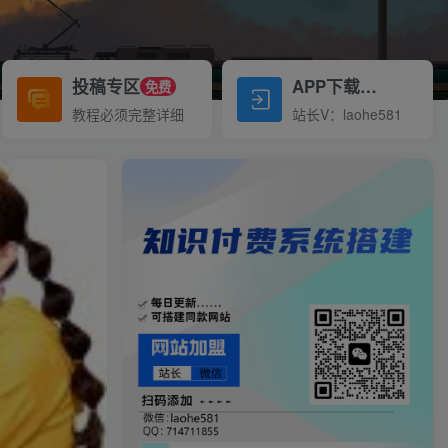
投稿专区
APP下载
免费
Down
教程必须完整详细
站长V：laohe581