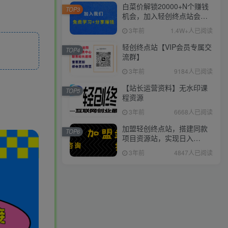
白菜价解锁20000+N个赚钱
TOP3
机会，加入轻创终点站会
员，全站资源免费学习。
3年前
1.4W+人已阅读
轻创终点站【VIP会员专属交
TOP4
流群】
3年前
9184人已阅读
【站长运营资料】无水印课
TOP5
程资源
3年前
6668人已阅读
加盟轻创终点站，搭建同款
TOP6
项目资源站，实现日入
2000+
3年前
4847人已阅读