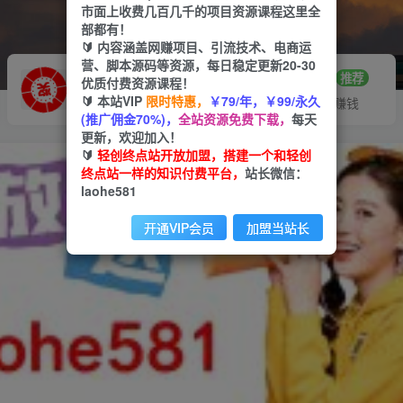
市面上收费几百几千的项目资源课程这里全
部都有！
🔰 内容涵盖网赚项目、引流技术、电商运
营、脚本源码等资源，每日稳定更新20-30
推广赚钱
站长招募
70%分佣
推荐
优质付费资源课程！
🔰 本站VIP
限时特惠，
￥79/年，￥99/永久
推广返佣高达70%
24小时自动赚钱
(推广佣金70%)，
全站资源免费下载，
每天
更新，欢迎加入！
🔰
轻创终点站开放加盟，搭建一个和轻创
终点站一样的知识付费平台，
站长微信：
laohe581
开通VIP会员
加盟当站长