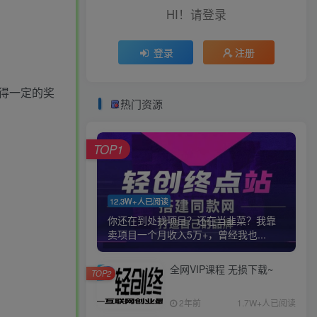
HI！请登录
登录
注册
得一定的奖
热门资源
TOP1
12.3W+人已阅读
你还在到处找项目？还在当韭菜？我靠
卖项目一个月收入5万+，曾经我也...
全网VIP课程 无损下载~
TOP2
2年前
1.7W+人已阅读