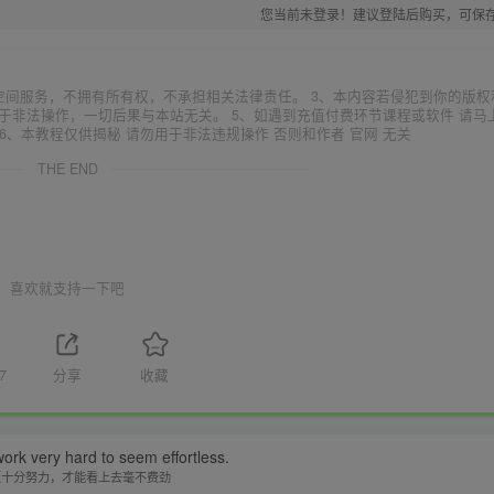
您当前未登录！建议登陆后购买，可保
空间服务，不拥有所有权，不承担相关法律责任。 3、本内容若侵犯到你的版权
于非法操作，一切后果与本站无关。 5、如遇到充值付费环节课程或软件 请马
6、本教程仅供揭秘 请勿用于非法违规操作 否则和作者 官网 无关
THE END
喜欢就支持一下吧
7
分享
收藏
ork very hard to seem effortless.
须十分努力，才能看上去毫不费劲