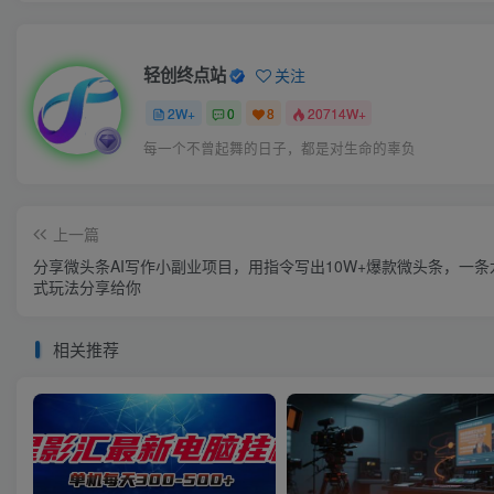
轻创终点站
关注
2W+
0
8
20714W+
每一个不曾起舞的日子，都是对生命的辜负
上一篇
分享微头条AI写作小副业项目，用指令写出10W+爆款微头条，一条
式玩法分享给你
相关推荐