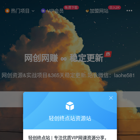
免费下载
日入2K
热门项目
VIP会员
加盟网站
网创网赚 ∞ 稳定更新
网创资源&实战项目&365天稳定更新 站长微信：laohe581
轻创终点站资源站
项目
抖音
引流
短视频
剪辑
带货
轻创终点站 | 专注优质VIP网课资源分享，