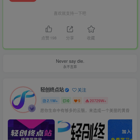
喜欢就支持一下吧
点赞
198
分享
收藏
Never say die.
永不言弃
轻创终点站
关注
2.1W+
0
9
20729W+
愿你生命中有够多的云翳，来造成一个美丽的黄昏