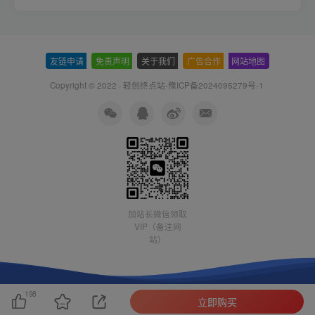
友链申请
-
免责声明
-
关于我们
-
广告合作
-
网站地图
Copyright © 2022 ·
轻创终点站-豫ICP备2024095279号-1
加站长微信领取
VIP（备注网
站）
198
立即购买