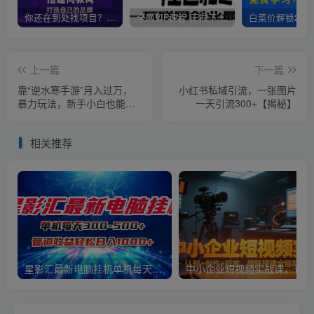
你还在到处找项目？还在当韭菜？我靠卖项目一个月收入5万+，曾经我也是个失败者。
全网VIP课程 无损下载~
上一篇
下一篇
靠“逆水寒手游”月入过万，
小红书私域引流，一张图片
暴力玩法，新手小白也能轻
一天引流300+【揭秘】
松上手【揭秘】
相关推荐
星影汇最新电脑挂机单机每天300+团队管道收益轻松日入1000+
中小