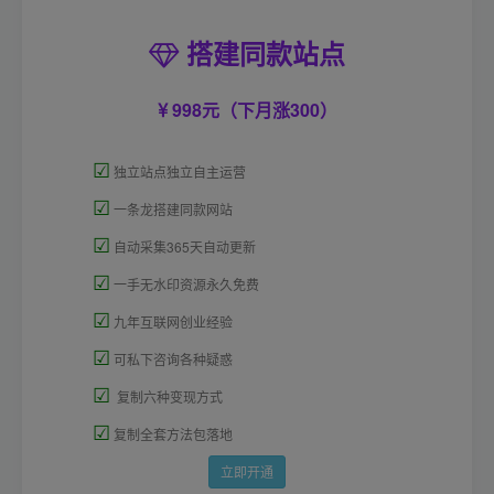
搭建同款站点
998元（下月涨300）
☑
独立站点独立自主运营
☑
一条龙搭建同款网站
☑
自动采集365天自动更新
☑
一手无水印资源永久免费
☑
九年互联网创业经验
☑
可私下咨询各种疑惑
☑
复制六种变现方式
☑
复制全套方法包落地
立即开通