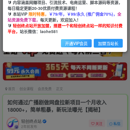
🔰 内容涵盖网赚项目、引流技术、电商运营、脚本源码等资源，
每日稳定更新20-30优质付费资源课程！
🔰 本站VIP
限时特惠，
￥79/年，￥99/永久 (推广佣金70%)，
全
站资源免费下载，
每天更新，欢迎加入！
🔰
轻创终点站开放加盟，搭建一个和轻创终点站一样的知识付费
平台，
站长微信：laohe581
开通VIP会员
加盟当站长
首页
创业课程
会员免费
正文
如何通过广播剧做网盘拉新项目一个月收入
18000+，简单粗暴，新玩法曝光【揭秘】
轻创终点站
关注
私信
2年前发布